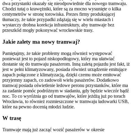
dwa przystanki okazały się nieodpowiednie dla nowego tramwaju.
Chodzi tutaj o krawężniki, które są za mocno wysunięte o kilka
centymetrów w stronę torowiska. Prezes firmy produkującej
tłumaczy, że takie przypadki zdążają się w wielu miastach i
wystarczy drobna korekcja infrastruktury, aby tramwaje bez
przeszkód mogły pokonywać wrocławskie trasy.
Jakie zalety ma nowy tramwaj?
Pamiętajmy, że takie problemy mogą również występować
ponieważ jest to pojazd niskopodłogowy, który ma ułatwiać
dostanie się do tramwaju pasażerom. Inną zaletą pojazdu jest fakt, iż
jest w pełni klimatyzowany, posiada również urządzenie emitujące
zapach połączone z klimatyzacją, dzięki czemu może emitować
przyjemny zapach, co zadowoli wielu pasażerów. Dodatkowo
tramwaj posiada oświetlenie ledowe peronu przystanków, które ma
za zadanie pomóc podróżnym w siadaniu, gdy będzie wieczór bądź
noc. To co wyróżnia go od tramwajów, które jeżdżą już po torach
Wrocławia, to również rozmieszczone w tramwaju ładowarki USB,
które na pewno docenią młodzi ludzie.
W trasę
Tramwaje mają już zacząć wozić pasażerów w okresie