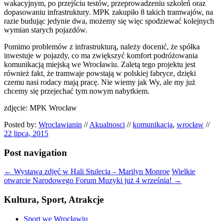
wakacyjnym, po przejściu testów, przeprowadzeniu szkoleń oraz
dopasowaniu infrastruktury. MPK zakupiło 8 takich tramwajów, na
razie budując jedynie dwa, możemy się więc spodziewać kolejnych
wymian starych pojazdów.
Pomimo problemów z infrastrukturą, należy docenić, że spółka
inwestuje w pojazdy, co ma zwiększyć komfort podróżowania
komunikacją miejską we Wrocławiu. Zaletą tego projektu jest
również fakt, że tramwaje powstają w polskiej fabryce, dzięki
czemu nasi rodacy mają pracę. Nie wiemy jak Wy, ale my już
chcemy się przejechać tym nowym nabytkiem.
zdjęcie: MPK Wrocław
Posted by:
Wroclawianin
//
Akualnosci
//
komunikacja
,
wrocław
//
22 lipca, 2015
Post navigation
←
Wystawa zdjęć w Hali Stulecia – Marilyn Monroe
Wielkie
otwarcie Narodowego Forum Muzyki już 4 września!
→
Kultura, Sport, Atrakcje
Sport we Wrocławiu