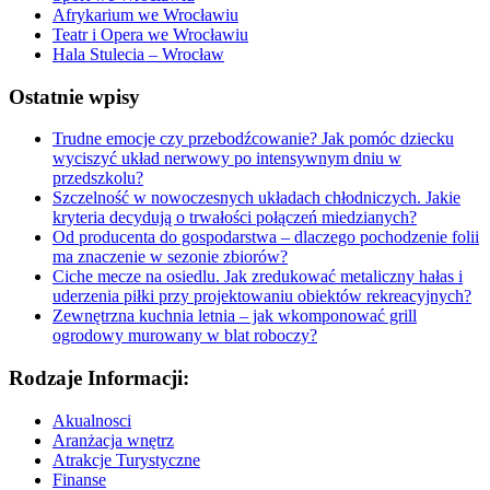
Afrykarium we Wrocławiu
Teatr i Opera we Wrocławiu
Hala Stulecia – Wrocław
Ostatnie wpisy
Trudne emocje czy przebodźcowanie? Jak pomóc dziecku
wyciszyć układ nerwowy po intensywnym dniu w
przedszkolu?
Szczelność w nowoczesnych układach chłodniczych. Jakie
kryteria decydują o trwałości połączeń miedzianych?
Od producenta do gospodarstwa – dlaczego pochodzenie folii
ma znaczenie w sezonie zbiorów?
Ciche mecze na osiedlu. Jak zredukować metaliczny hałas i
uderzenia piłki przy projektowaniu obiektów rekreacyjnych?
Zewnętrzna kuchnia letnia – jak wkomponować grill
ogrodowy murowany w blat roboczy?
Rodzaje Informacji:
Akualnosci
Aranżacja wnętrz
Atrakcje Turystyczne
Finanse