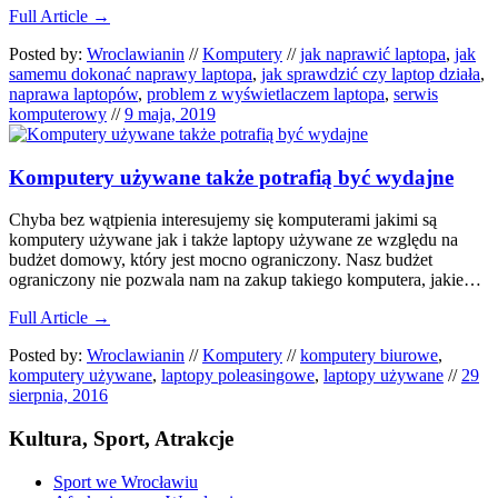
Full Article →
Posted by:
Wroclawianin
//
Komputery
//
jak naprawić laptopa
,
jak
samemu dokonać naprawy laptopa
,
jak sprawdzić czy laptop działa
,
naprawa laptopów
,
problem z wyświetlaczem laptopa
,
serwis
komputerowy
//
9 maja, 2019
Komputery używane także potrafią być wydajne
Chyba bez wątpienia interesujemy się komputerami jakimi są
komputery używane jak i także laptopy używane ze względu na
budżet domowy, który jest mocno ograniczony. Nasz budżet
ograniczony nie pozwala nam na zakup takiego komputera, jakie…
Full Article →
Posted by:
Wroclawianin
//
Komputery
//
komputery biurowe
,
komputery używane
,
laptopy poleasingowe
,
laptopy używane
//
29
sierpnia, 2016
Kultura, Sport, Atrakcje
Sport we Wrocławiu