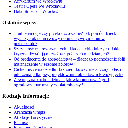
Afrykarium we Wrocławiu
Teatr i Opera we Wrocławiu
Hala Stulecia – Wrocław
Ostatnie wpisy
Trudne emocje czy przebodźcowanie? Jak pomóc dziecku
wyciszyć układ nerwowy po intensywnym dniu w
przedszkolu?
Szczelność w nowoczesnych układach chłodniczych. Jakie
kryteria decydują o trwałości połączeń miedzianych?
Od producenta do gospodarstwa – dlaczego pochodzenie folii
ma znaczenie w sezonie zbiorów?
Ciche mecze na osiedlu. Jak zredukować metaliczny hałas i
uderzenia piłki przy projektowaniu obiektów rekreacyjnych?
Zewnętrzna kuchnia letnia – jak wkomponować grill
ogrodowy murowany w blat roboczy?
Rodzaje Informacji:
Akualnosci
Aranżacja wnętrz
Atrakcje Turystyczne
Finanse
Firmy we Wrocławiu