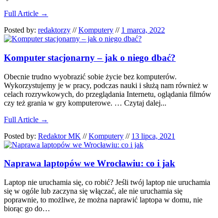
Full Article →
Posted by:
redaktorzy
//
Komputery
//
1 marca, 2022
Komputer stacjonarny – jak o niego dbać?
Obecnie trudno wyobrazić sobie życie bez komputerów.
Wykorzystujemy je w pracy, podczas nauki i służą nam również w
celach rozrywkowych, do przeglądania Internetu, oglądania filmów
czy też grania w gry komputerowe. … Czytaj dalej...
Full Article →
Posted by:
Redaktor MK
//
Komputery
//
13 lipca, 2021
Naprawa laptopów we Wrocławiu: co i jak
Laptop nie uruchamia się, co robić? Jeśli twój laptop nie uruchamia
się w ogóle lub zaczyna się włączać, ale nie uruchamia się
poprawnie, to możliwe, że można naprawić laptopa w domu, nie
biorąc go do…