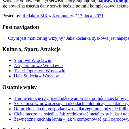
Szukając odpowiedniego serwisu, który zajmuje się
naprawą kompu
się poważna usterka dany serwis będzie potrafił kompleksowo i skute
Posted by:
Redaktor MK
//
Komputery
//
13 lipca, 2021
Post navigation
←
Czym jest monitoring wizyjny?
Jaka kosiarka dyskowa jest najlep
Kultura, Sport, Atrakcje
Sport we Wrocławiu
Afrykarium we Wrocławiu
Teatr i Opera we Wrocławiu
Hala Stulecia – Wrocław
Ostatnie wpisy
Trudne emocje czy przebodźcowanie? Jak pomóc dziecku wyc
Szczelność w nowoczesnych układach chłodniczych. Jakie kryt
Od producenta do gospodarstwa – dlaczego pochodzenie folii 
Ciche mecze na osiedlu. Jak zredukować metaliczny hałas i ud
Zewnętrzna kuchnia letnia – jak wkomponować grill ogrodow