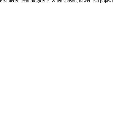
e zaplecze technologiczne. W ten sposób, nawet jeśli pojawi