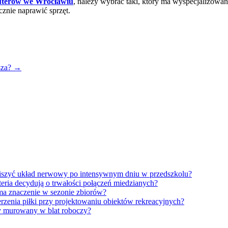
terów we Wrocławiu
, należy wybrać taki, który ma wyspecjalizowan
cznie naprawić sprzęt.
sza?
→
iszyć układ nerwowy po intensywnym dniu w przedszkolu?
eria decydują o trwałości połączeń miedzianych?
ma znaczenie w sezonie zbiorów?
erzenia piłki przy projektowaniu obiektów rekreacyjnych?
y murowany w blat roboczy?