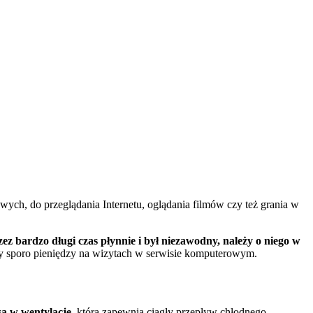
ych, do przeglądania Internetu, oglądania filmów czy też grania w
ez bardzo długi czas płynnie i był niezawodny, należy o niego w
my sporo pieniędzy na wizytach w serwisie komputerowym.
ą w wentylację
, która zapewnia ciągły przepływ chłodnego