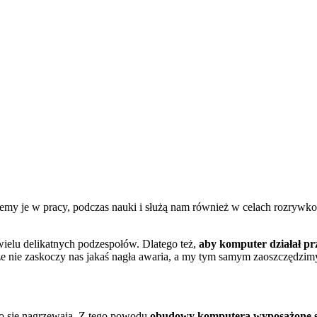
my je w pracy, podczas nauki i służą nam również w celach rozrywkow
elu delikatnych podzespołów. Dlatego też,
aby komputer działał prz
że nie zaskoczy nas jakaś nagła awaria, a my tym samym zaoszczędzi
o się nagrzewają. Z tego powodu
obudowy komputera wyposażone s