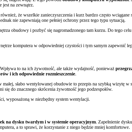
jest na zewnątrz.
również, że wszelkie zanieczyszczenia i kurz bardzo często wciągane
 jednak nie zapewniają one pełniej ochrony przez tego typu sytuacją.
o wnętrza obudowy i pozbyć się nagromadzonego tam kurzu. Do tego cel
wnętrze komputera w odpowiedniej czystości i tym samym zapewnić le
 Wpływa to na ich żywotność, ale także wydajność, ponieważ
przegrz
rów i ich odpowiednie rozmieszczenie
.
 małej, słabo wentylowanej obudowie to przepis na szybką wizytę w
zyni się do znacznego skrócenia żywotność jego podzespołów.
ści, wyposażoną w niezbędny system wentylacji.
dek na dysku twardym i w systemie operacyjnym
. Zapełnienie dysk
utera, a to sprawi, że korzystanie z niego będzie mniej komfortowe.