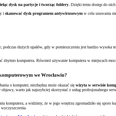
eląc dysk na partycje i tworząc foldery
. Dzięki temu dostęp do nich
y i
skanować dysk programem antywirusowym
w celu usuwania ni
e, podczas dużych upałów, gdy w pomieszczeniu jest bardzo wysoka t
żać zbytnio komputera. Również używanie komputera w miejscach moc
.
sie komputerowym we Wrocławiu?
bania o komputer, niezbędna może okazać się
wizyta w serwisie ko
objawy, warto jak najszybciej skorzystać z usług profesjonalnego se
łaniu komputera, a widzimy, że w jego wnętrzu zgromadziło się sporo
o wyczyszczenia.