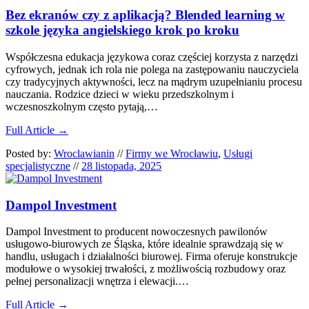
Bez ekranów czy z aplikacją? Blended learning w
szkole języka angielskiego krok po kroku
Współczesna edukacja językowa coraz częściej korzysta z narzędzi
cyfrowych, jednak ich rola nie polega na zastępowaniu nauczyciela
czy tradycyjnych aktywności, lecz na mądrym uzupełnianiu procesu
nauczania. Rodzice dzieci w wieku przedszkolnym i
wczesnoszkolnym często pytają,…
Full Article →
Posted by:
Wroclawianin
//
Firmy we Wrocławiu
,
Usługi
specjalistyczne
//
28 listopada, 2025
Dampol Investment
Dampol Investment to producent nowoczesnych pawilonów
usługowo-biurowych ze Śląska, które idealnie sprawdzają się w
handlu, usługach i działalności biurowej. Firma oferuje konstrukcje
modułowe o wysokiej trwałości, z możliwością rozbudowy oraz
pełnej personalizacji wnętrza i elewacji.…
Full Article →