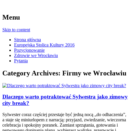
Menu
Skip to content
Strona główna
Europejska Stolica Kultury 2016
Pozycjonowanie
Zdrowie we Wrocławiu
Pytania
Category Archives:
Firmy we Wrocławiu
Dlaczego warto potraktować Sylwestra jako zimowy
city break?
Sylwester coraz częściej przestaje być jedną nocą „do odhaczenia”,
a staje się miniurlopem z narracją: przyjazd, zwiedzanie, wieczorna
celebracja i spokojny poranek. Zamiast sprzątania, gotowania i
nerwowego dopinania planu, wybierasz walizkę, rezerwację i