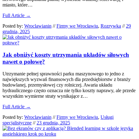
miasto, które…
Full Article →
Posted by:
Wroclawianin
//
Firmy we Wrocławiu
,
Rozrywka
//
29
grudnia, 2025
Jak obniżyć koszty utrzymania układów siłowych
nawet o połowę?
Utrzymanie pełnej sprawności parku maszynowego to jedno z
największych wyzwań finansowych dla przedsiębiorstw z branży
budowlanej, przemysłowej czy rolniczej. Awaria układu
hydraulicznego często oznacza nie tylko koszty naprawy, ale przede
wszystkim wymierne straty wynikające z…
Full Article →
Posted by:
Wroclawianin
//
Firmy we Wrocławiu
,
Usługi
specjalistyczne
//
23 grudnia, 2025