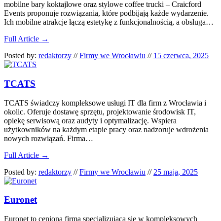
mobilne bary koktajlowe oraz stylowe coffee trucki – Craicford
Events proponuje rozwiązania, które podbijają każde wydarzenie.
Ich mobilne atrakcje łączą estetykę z funkcjonalnością, a obsługa…
Full Article →
Posted by:
redaktorzy
//
Firmy we Wrocławiu
//
15 czerwca, 2025
TCATS
TCATS świadczy kompleksowe usługi IT dla firm z Wrocławia i
okolic. Oferuje dostawę sprzętu, projektowanie środowisk IT,
opiekę serwisową oraz audyty i optymalizację. Wspiera
użytkowników na każdym etapie pracy oraz nadzoruje wdrożenia
nowych rozwiązań. Firma…
Full Article →
Posted by:
redaktorzy
//
Firmy we Wrocławiu
//
25 maja, 2025
Euronet
Euronet to ceniona firma specjalizująca się w kompleksowych