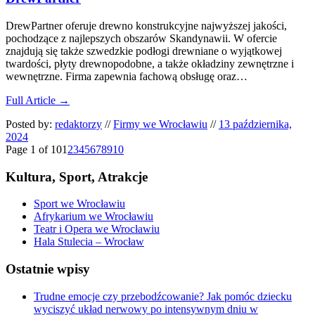
DrewPartner oferuje drewno konstrukcyjne najwyższej jakości,
pochodzące z najlepszych obszarów Skandynawii. W ofercie
znajdują się także szwedzkie podłogi drewniane o wyjątkowej
twardości, płyty drewnopodobne, a także okładziny zewnętrzne i
wewnętrzne. Firma zapewnia fachową obsługę oraz…
Full Article →
Posted by:
redaktorzy
//
Firmy we Wrocławiu
//
13 października,
2024
Page 1 of 10
1
2
3
4
5
6
7
8
9
10
Kultura, Sport, Atrakcje
Sport we Wrocławiu
Afrykarium we Wrocławiu
Teatr i Opera we Wrocławiu
Hala Stulecia – Wrocław
Ostatnie wpisy
Trudne emocje czy przebodźcowanie? Jak pomóc dziecku
wyciszyć układ nerwowy po intensywnym dniu w