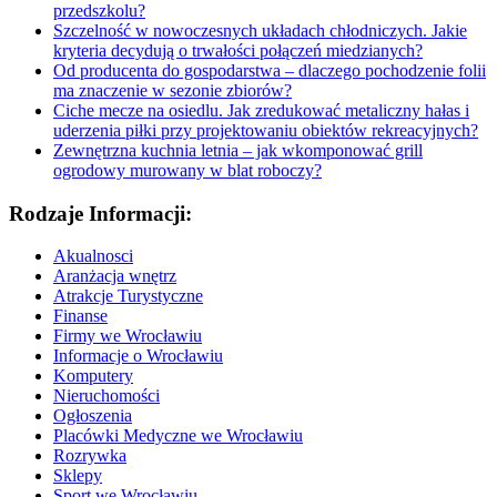
przedszkolu?
Szczelność w nowoczesnych układach chłodniczych. Jakie
kryteria decydują o trwałości połączeń miedzianych?
Od producenta do gospodarstwa – dlaczego pochodzenie folii
ma znaczenie w sezonie zbiorów?
Ciche mecze na osiedlu. Jak zredukować metaliczny hałas i
uderzenia piłki przy projektowaniu obiektów rekreacyjnych?
Zewnętrzna kuchnia letnia – jak wkomponować grill
ogrodowy murowany w blat roboczy?
Rodzaje Informacji:
Akualnosci
Aranżacja wnętrz
Atrakcje Turystyczne
Finanse
Firmy we Wrocławiu
Informacje o Wrocławiu
Komputery
Nieruchomości
Ogłoszenia
Placówki Medyczne we Wrocławiu
Rozrywka
Sklepy
Sport we Wrocławiu