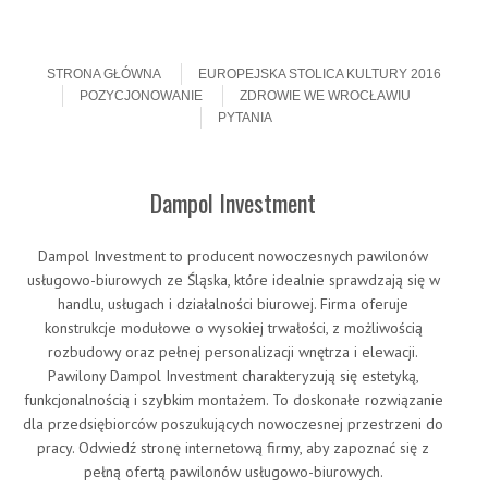
Skip to content
Menu
STRONA GŁÓWNA
EUROPEJSKA STOLICA KULTURY 2016
POZYCJONOWANIE
ZDROWIE WE WROCŁAWIU
PYTANIA
Dampol Investment
Dampol Investment to producent nowoczesnych pawilonów
usługowo-biurowych ze Śląska, które idealnie sprawdzają się w
handlu, usługach i działalności biurowej. Firma oferuje
konstrukcje modułowe o wysokiej trwałości, z możliwością
rozbudowy oraz pełnej personalizacji wnętrza i elewacji.
Pawilony Dampol Investment charakteryzują się estetyką,
funkcjonalnością i szybkim montażem. To doskonałe rozwiązanie
dla przedsiębiorców poszukujących nowoczesnej przestrzeni do
pracy. Odwiedź stronę internetową firmy, aby zapoznać się z
pełną ofertą pawilonów usługowo-biurowych.