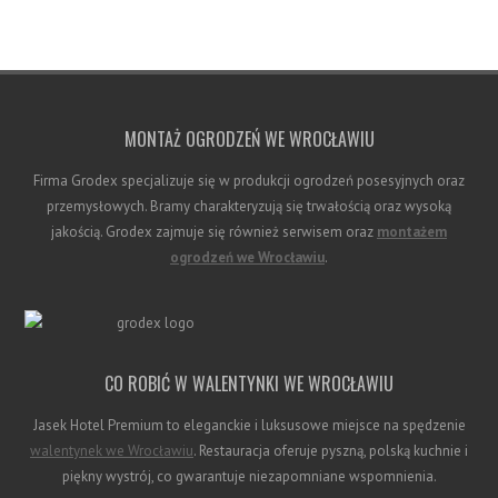
MONTAŻ OGRODZEŃ WE WROCŁAWIU
Firma Grodex specjalizuje się w produkcji ogrodzeń posesyjnych oraz
przemysłowych. Bramy charakteryzują się trwałością oraz wysoką
jakością. Grodex zajmuje się również serwisem oraz
montażem
ogrodzeń we Wrocławiu
.
CO ROBIĆ W WALENTYNKI WE WROCŁAWIU
Jasek Hotel Premium to eleganckie i luksusowe miejsce na spędzenie
walentynek we Wrocławiu
. Restauracja oferuje pyszną, polską kuchnie i
piękny wystrój, co gwarantuje niezapomniane wspomnienia.