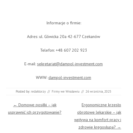
Informacje o firmie:
Adres: ul. Gliwicka 20a 42-677 Czekanów
Telefon: +48 607 202 923
E-mail:
sekretariat@dampol-investment.com
WWW:
dampol-investment.com
Posted by:
redaktorzy
//
Firmy we Wrocławiu
//
26 września, 2025
Post navigation
←
Domowe posiłki – jak
Ergonomiczne krzesło
usprawnić ich przygotowanie?
obrotowe lekarskie – jak
wpływa na komfort pracy i
zdrowie kręgosłupa?
→