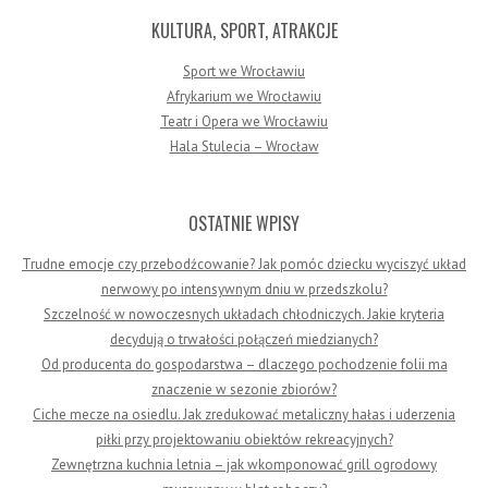
KULTURA, SPORT, ATRAKCJE
Sport we Wrocławiu
Afrykarium we Wrocławiu
Teatr i Opera we Wrocławiu
Hala Stulecia – Wrocław
OSTATNIE WPISY
Trudne emocje czy przebodźcowanie? Jak pomóc dziecku wyciszyć układ
nerwowy po intensywnym dniu w przedszkolu?
Szczelność w nowoczesnych układach chłodniczych. Jakie kryteria
decydują o trwałości połączeń miedzianych?
Od producenta do gospodarstwa – dlaczego pochodzenie folii ma
znaczenie w sezonie zbiorów?
Ciche mecze na osiedlu. Jak zredukować metaliczny hałas i uderzenia
piłki przy projektowaniu obiektów rekreacyjnych?
Zewnętrzna kuchnia letnia – jak wkomponować grill ogrodowy