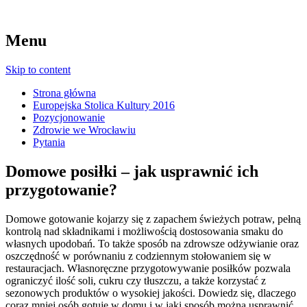
Menu
Skip to content
Strona główna
Europejska Stolica Kultury 2016
Pozycjonowanie
Zdrowie we Wrocławiu
Pytania
Domowe posiłki – jak usprawnić ich
przygotowanie?
Domowe gotowanie kojarzy się z zapachem świeżych potraw, pełną
kontrolą nad składnikami i możliwością dostosowania smaku do
własnych upodobań. To także sposób na zdrowsze odżywianie oraz
oszczędność w porównaniu z codziennym stołowaniem się w
restauracjach. Własnoręczne przygotowywanie posiłków pozwala
ograniczyć ilość soli, cukru czy tłuszczu, a także korzystać z
sezonowych produktów o wysokiej jakości. Dowiedz się, dlaczego
coraz mniej osób gotuje w domu i w jaki sposób można usprawnić