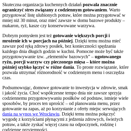
Skuteczna organizacja kuchennych działań
pozwala znacznie
ograniczyć stres związany z codziennym gotowaniem
. Warto
przygotować listę ulubionych potraw, które można przygotować w
mniej niż 30 minut, oraz mieć zawsze w domu bazowe produkty –
makaron, ryż, kasze czy konserwowane warzywa.
Dobrym pomysłem jest też
gotowanie większych porcji i
mrożenie ich w porcjach na później
. Dzięki temu można mieć
zawsze pod ręką zdrowy posiłek, bez konieczności spędzania
każdego dnia długich godzin w kuchni. Pomocne może być także
przygotowywanie tzw. „elementów bazowych” –
ugotowanego
ryżu, porcji warzyw czy pieczonego mięsa – które można
później szybko łączyć w różne dania
. To proste rozwiązanie, które
pozwala utrzymać różnorodność w codziennym menu i oszczędza
czas.
Podsumowując, domowe gotowanie to inwestycja w zdrowie, smak
i jakość życia. Choć współczesne tempo dnia nie zawsze sprzyja
codziennemu przygotowywaniu posiłków od podstaw, istnieje wiele
sposobów, by proces ten uprościć – od planowania menu, przez
gotowanie na zapas, aż po korzystanie z oferty miejsc serwujących
dania na wynos we Wrocławiu
. Dzięki temu można połączyć
wygodę z korzyściami płynącymi z jedzenia zdrowych, świeżych
potraw, a także zyskać więcej czasu na odpoczynek, rodzinę i
codzienne przyjemności.