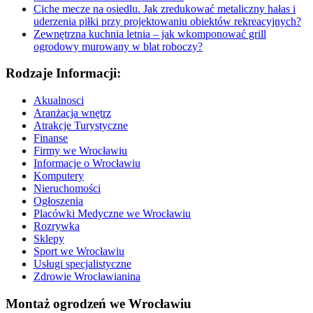
Ciche mecze na osiedlu. Jak zredukować metaliczny hałas i
uderzenia piłki przy projektowaniu obiektów rekreacyjnych?
Zewnętrzna kuchnia letnia – jak wkomponować grill
ogrodowy murowany w blat roboczy?
Rodzaje Informacji:
Akualnosci
Aranżacja wnętrz
Atrakcje Turystyczne
Finanse
Firmy we Wrocławiu
Informacje o Wrocławiu
Komputery
Nieruchomości
Ogłoszenia
Placówki Medyczne we Wrocławiu
Rozrywka
Sklepy
Sport we Wrocławiu
Usługi specjalistyczne
Zdrowie Wrocławianina
Montaż ogrodzeń we Wrocławiu