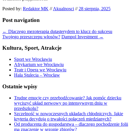
Posted by:
Redaktor MK
//
Akualnosci
//
28 sierpnia, 2025
Post navigation
←
Dlaczego mezoterapia dutasterydem to klucz do sukcesu
Twojego przeszczepu włosów?
Dampol Investment
→
Kultura, Sport, Atrakcje
Sport we Wrocławiu
Afrykarium we Wrocławiu
Teatr i Opera we Wrocławiu
Hala Stulecia – Wrocław
Ostatnie wpisy
Trudne emocje czy przebodźcowanie? Jak pomóc dziecku
wyciszyć układ nerwowy po intensywnym dniu w
przedszkolu?
Szczelność w nowoczesnych układach chłodniczych. Jakie
kryteria decydują o trwałości połączeń miedzianych?
Od producenta do gospodarstwa – dlaczego pochodzenie folii
ma znaczenie w sezonie zbiorów?