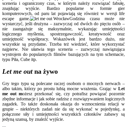
sceneria i ograniczony czas, w którym należy rozwiązać fabułę,
znajdując wyjście. Bardzo popularne w formie gier
komputerowych, od paru lat pojawiają się również w wersji life
escape game.
Godzina czasu może nie
wystarczyć, jeśli drużyna – zazwyczaj od dwóch do pięciu osób –
nie zaangażuje się maksymalnie, wykazując umiejętności
logicznego myślenia, spostrzegawczość, kreatywność oraz
umiejętność współpracy. Wskazówek jest bardzo dużo, nie
wszystkie są przydatne. Trzeba też wiedzieć, które wykorzystać
najpierw. Nie ułatwia tego sceneria – zazwyczaj nawiązująca
wystrojem do popularnych filmów bazujących na tym schemacie,
typu Piła, Cube itp.
Let me out
na żywo
Gry tego typu są polecane raczej osobom o mocnych nerwach –
albo takim, którzy po prostu lubią mocne wrażenia. Grając w
Let
me out m
ożesz przekonać się, czy potrafisz powiązać pozornie
zbędne informacje i jak sobie radzisz z rozwiązywaniem logicznych
zagadek. To także doskonała okazja do wzmocnienia relacji w
grupie – niektórych zadań nie da się wykonać w pojedynkę, a
połączone siły i umiejętności wszystkich członków zabawy są
jedyną szansą, by znaleźć wyjście.