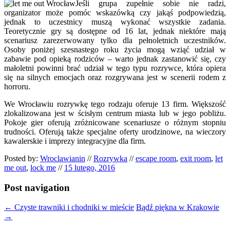
Jeśli grupa zupełnie sobie nie radzi,
organizator może pomóc wskazówką czy jakąś podpowiedzią,
jednak to uczestnicy muszą wykonać wszystkie zadania.
Teoretycznie gry są dostępne od 16 lat, jednak niektóre mają
scenariusz zarezerwowany tylko dla pełnoletnich uczestników.
Osoby poniżej szesnastego roku życia mogą wziąć udział w
zabawie pod opieką rodziców – warto jednak zastanowić się, czy
małoletni powinni brać udział w tego typu rozrywce, która opiera
się na silnych emocjach oraz rozgrywana jest w scenerii rodem z
horroru.
We Wrocławiu rozrywkę tego rodzaju oferuje 13 firm. Większość
zlokalizowana jest w ścisłym centrum miasta lub w jego pobliżu.
Pokoje gier oferują zróżnicowane scenariusze o różnym stopniu
trudności. Oferują także specjalne oferty urodzinowe, na wieczory
kawalerskie i imprezy integracyjne dla firm.
Posted by:
Wroclawianin
//
Rozrywka
//
escape room
,
exit room
,
let
me out
,
lock me
//
15 lutego, 2016
Post navigation
←
Czyste trawniki i chodniki w mieście
Bądź piękna w Krakowie
→