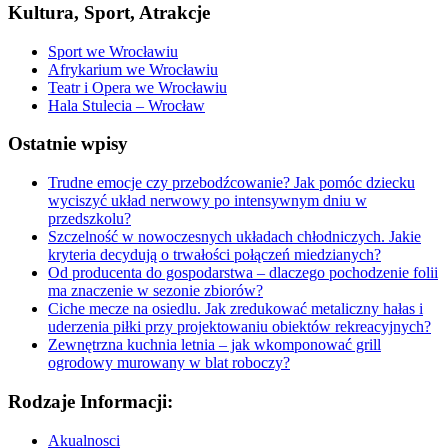
Kultura, Sport, Atrakcje
Sport we Wrocławiu
Afrykarium we Wrocławiu
Teatr i Opera we Wrocławiu
Hala Stulecia – Wrocław
Ostatnie wpisy
Trudne emocje czy przebodźcowanie? Jak pomóc dziecku
wyciszyć układ nerwowy po intensywnym dniu w
przedszkolu?
Szczelność w nowoczesnych układach chłodniczych. Jakie
kryteria decydują o trwałości połączeń miedzianych?
Od producenta do gospodarstwa – dlaczego pochodzenie folii
ma znaczenie w sezonie zbiorów?
Ciche mecze na osiedlu. Jak zredukować metaliczny hałas i
uderzenia piłki przy projektowaniu obiektów rekreacyjnych?
Zewnętrzna kuchnia letnia – jak wkomponować grill
ogrodowy murowany w blat roboczy?
Rodzaje Informacji:
Akualnosci