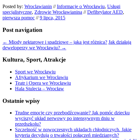
Posted by:
Wroclawianin
//
Informacje o Wrocławiu
,
Usługi
specjalistyczne
,
Zdrowie Wrocławianina
//
Defibrylator AED
,
pierwsza pomoc
//
9 lipca, 2015
Post navigation
←
Miody nektarowe i spadziowe – jaka jest różnica?
Jak działają
deweloperzy we Wrocławiu?
→
Kultura, Sport, Atrakcje
Sport we Wrocławiu
Afrykarium we Wrocławiu
Teatr i Opera we Wrocławiu
Hala Stulecia – Wrocław
Ostatnie wpisy
Trudne emocje czy przebodźcowanie? Jak pomóc dziecku
wyciszyć układ nerwowy po intensywnym dniu w
przedszkolu?
Szczelność w nowoczesnych układach chłodniczych. Jakie
kryteria decydują o trwałości połączeń miedzianych?