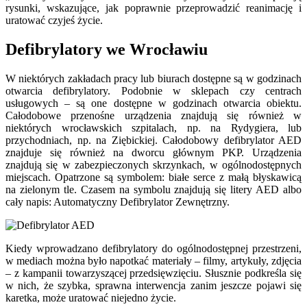
rysunki, wskazujące, jak poprawnie przeprowadzić reanimację i
uratować czyjeś życie.
Defibrylatory we Wrocławiu
W niektórych zakładach pracy lub biurach dostępne są w godzinach
otwarcia defibrylatory. Podobnie w sklepach czy centrach
usługowych – są one dostępne w godzinach otwarcia obiektu.
Całodobowe przenośne urządzenia znajdują się również w
niektórych wrocławskich szpitalach, np. na Rydygiera, lub
przychodniach, np. na Ziębickiej. Całodobowy defibrylator AED
znajduje się również na dworcu głównym PKP. Urządzenia
znajdują się w zabezpieczonych skrzynkach, w ogólnodostępnych
miejscach. Opatrzone są symbolem: białe serce z małą błyskawicą
na zielonym tle. Czasem na symbolu znajdują się litery AED albo
cały napis: Automatyczny Defibrylator Zewnętrzny.
Kiedy wprowadzano defibrylatory do ogólnodostępnej przestrzeni,
w mediach można było napotkać materiały – filmy, artykuły, zdjęcia
– z kampanii towarzyszącej przedsięwzięciu. Słusznie podkreśla się
w nich, że szybka, sprawna interwencja zanim jeszcze pojawi się
karetka, może uratować niejedno życie.