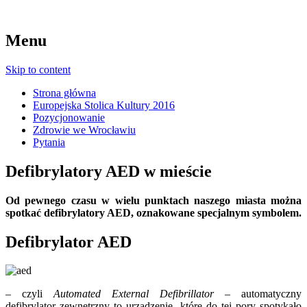
Menu
Skip to content
Strona główna
Europejska Stolica Kultury 2016
Pozycjonowanie
Zdrowie we Wrocławiu
Pytania
Defibrylatory AED w mieście
Od pewnego czasu w wielu punktach naszego miasta można
spotkać defibrylatory AED, oznakowane specjalnym symbolem.
Defibrylator AED
– czyli
Automated External Defibrillator
– automatyczny
defibrylator zewnętrzny to urządzenie, które do tej pory spotykało