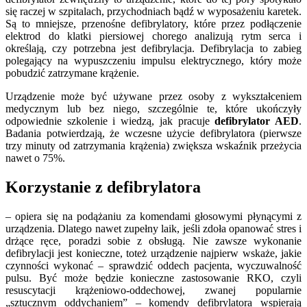
się raczej w szpitalach, przychodniach bądź w wyposażeniu karetek.
Są to mniejsze, przenośne defibrylatory, które przez podłączenie
elektrod do klatki piersiowej chorego analizują rytm serca i
określają, czy potrzebna jest defibrylacja. Defibrylacja to zabieg
polegający na wypuszczeniu impulsu elektrycznego, który może
pobudzić zatrzymane krążenie.
Urządzenie może być używane przez osoby z wykształceniem
medycznym lub bez niego, szczególnie te, które ukończyły
odpowiednie szkolenie i wiedzą, jak pracuje
defibrylator AED
.
Badania potwierdzają, że wczesne użycie defibrylatora (pierwsze
trzy minuty od zatrzymania krążenia) zwiększa wskaźnik przeżycia
nawet o 75%.
Korzystanie z defibrylatora
– opiera się na podążaniu za komendami głosowymi płynącymi z
urządzenia. Dlatego nawet zupełny laik, jeśli zdoła opanować stres i
drżące ręce, poradzi sobie z obsługą. Nie zawsze wykonanie
defibrylacji jest konieczne, toteż urządzenie najpierw wskaże, jakie
czynności wykonać – sprawdzić oddech pacjenta, wyczuwalność
pulsu. Być może będzie konieczne zastosowanie RKO, czyli
resuscytacji krążeniowo-oddechowej, zwanej popularnie
„sztucznym oddychaniem” – komendy defibrylatora wspierają