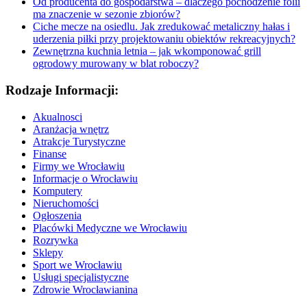
Od producenta do gospodarstwa – dlaczego pochodzenie folii
ma znaczenie w sezonie zbiorów?
Ciche mecze na osiedlu. Jak zredukować metaliczny hałas i
uderzenia piłki przy projektowaniu obiektów rekreacyjnych?
Zewnętrzna kuchnia letnia – jak wkomponować grill
ogrodowy murowany w blat roboczy?
Rodzaje Informacji:
Akualnosci
Aranżacja wnętrz
Atrakcje Turystyczne
Finanse
Firmy we Wrocławiu
Informacje o Wrocławiu
Komputery
Nieruchomości
Ogłoszenia
Placówki Medyczne we Wrocławiu
Rozrywka
Sklepy
Sport we Wrocławiu
Usługi specjalistyczne
Zdrowie Wrocławianina