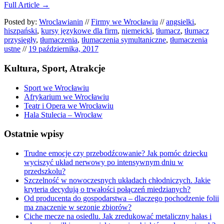
Full Article →
Posted by:
Wroclawianin
//
Firmy we Wrocławiu
//
angsielki
,
hiszpański
,
kursy językowe dla firm
,
niemeicki
,
tłumacz
,
tłumacz
przysięgły
,
tłumaczenia
,
tłumaczenia symultaniczne
,
tłumaczenia
ustne
//
19 października, 2017
Kultura, Sport, Atrakcje
Sport we Wrocławiu
Afrykarium we Wrocławiu
Teatr i Opera we Wrocławiu
Hala Stulecia – Wrocław
Ostatnie wpisy
Trudne emocje czy przebodźcowanie? Jak pomóc dziecku
wyciszyć układ nerwowy po intensywnym dniu w
przedszkolu?
Szczelność w nowoczesnych układach chłodniczych. Jakie
kryteria decydują o trwałości połączeń miedzianych?
Od producenta do gospodarstwa – dlaczego pochodzenie folii
ma znaczenie w sezonie zbiorów?
Ciche mecze na osiedlu. Jak zredukować metaliczny hałas i