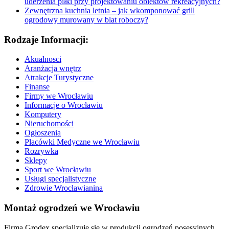
uderzenia piłki przy projektowaniu obiektów rekreacyjnych?
Zewnętrzna kuchnia letnia – jak wkomponować grill
ogrodowy murowany w blat roboczy?
Rodzaje Informacji:
Akualnosci
Aranżacja wnętrz
Atrakcje Turystyczne
Finanse
Firmy we Wrocławiu
Informacje o Wrocławiu
Komputery
Nieruchomości
Ogłoszenia
Placówki Medyczne we Wrocławiu
Rozrywka
Sklepy
Sport we Wrocławiu
Usługi specjalistyczne
Zdrowie Wrocławianina
Montaż ogrodzeń we Wrocławiu
Firma Grodex specjalizuje się w produkcji ogrodzeń posesyjnych