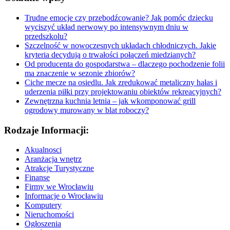
Trudne emocje czy przebodźcowanie? Jak pomóc dziecku
wyciszyć układ nerwowy po intensywnym dniu w
przedszkolu?
Szczelność w nowoczesnych układach chłodniczych. Jakie
kryteria decydują o trwałości połączeń miedzianych?
Od producenta do gospodarstwa – dlaczego pochodzenie folii
ma znaczenie w sezonie zbiorów?
Ciche mecze na osiedlu. Jak zredukować metaliczny hałas i
uderzenia piłki przy projektowaniu obiektów rekreacyjnych?
Zewnętrzna kuchnia letnia – jak wkomponować grill
ogrodowy murowany w blat roboczy?
Rodzaje Informacji:
Akualnosci
Aranżacja wnętrz
Atrakcje Turystyczne
Finanse
Firmy we Wrocławiu
Informacje o Wrocławiu
Komputery
Nieruchomości
Ogłoszenia