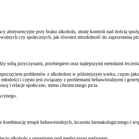
 abstynencyjne przy braku alkoholu, utratę kontroli nad ilością spo
otnych czy społecznych, jak również niezdolność do zaprzestania pic
zy sobą przyczynami, przebiegiem oraz najlepszymi metodami leczenia
ozpoczęciem problemów z alkoholem w późniejszym wieku, często jako 
 młodości i często jest związany z problemami behawioralnymi i genet
acę i relacje społeczne, mimo chronicznego picia.
ycznego.
 kombinację terapii behawioralnych, leczenia farmakologicznego i ws
nięciu alkoholu z organizmu pod medycznym nadzorem.