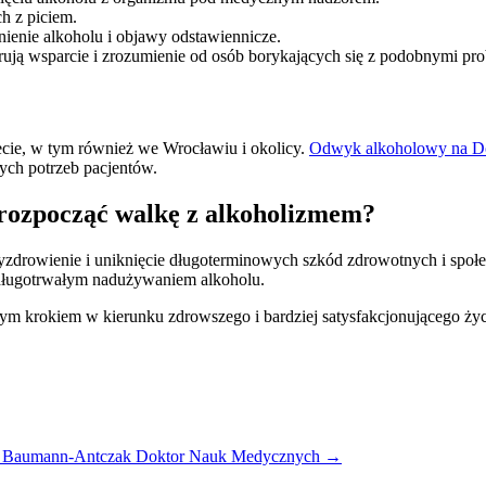
h z piciem.
ienie alkoholu i objawy odstawiennicze.
ują wsparcie i zrozumienie od osób borykających się z podobnymi pr
ecie, w tym również we Wrocławiu i okolicy.
Odwyk alkoholowy na D
nych potrzeb pacjentów.
j rozpocząć walkę z alkoholizmem?
 wyzdrowienie i uniknięcie długoterminowych szkód zdrowotnych i sp
ługotrwałym nadużywaniem alkoholu.
ym krokiem w kierunku zdrowszego i bardziej satysfakcjonującego życ
a Baumann-Antczak Doktor Nauk Medycznych
→