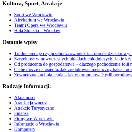
Kultura, Sport, Atrakcje
Sport we Wrocławiu
Afrykarium we Wrocławiu
Teatr i Opera we Wrocławiu
Hala Stulecia – Wrocław
Ostatnie wpisy
Trudne emocje czy przebodźcowanie? Jak pomóc dziecku wyc
Szczelność w nowoczesnych układach chłodniczych. Jakie kryt
Od producenta do gospodarstwa – dlaczego pochodzenie folii 
Ciche mecze na osiedlu. Jak zredukować metaliczny hałas i ud
Zewnętrzna kuchnia letnia – jak wkomponować grill ogrodow
Rodzaje Informacji:
Akualnosci
Aranżacja wnętrz
Atrakcje Turystyczne
Finanse
Firmy we Wrocławiu
Informacje o Wrocławiu
Komputery