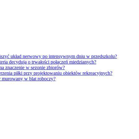
iszyć układ nerwowy po intensywnym dniu w przedszkolu?
eria decydują o trwałości połączeń miedzianych?
ma znaczenie w sezonie zbiorów?
erzenia piłki przy projektowaniu obiektów rekreacyjnych?
y murowany w blat roboczy?