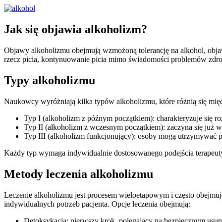
Jak się objawia alkoholizm?
Objawy alkoholizmu obejmują wzmożoną tolerancję na alkohol, objawy
rzecz picia, kontynuowanie picia mimo świadomości problemów zdrow
Typy alkoholizmu
Naukowcy wyróżniają kilka typów alkoholizmu, które różnią się międ
Typ I (alkoholizm z późnym początkiem): charakteryzuje się r
Typ II (alkoholizm z wczesnym początkiem): zaczyna się już w
Typ III (alkoholizm funkcjonujący): osoby mogą utrzymywać pr
Każdy typ wymaga indywidualnie dostosowanego podejścia terapeut
Metody leczenia alkoholizmu
Leczenie alkoholizmu jest procesem wieloetapowym i często obejmuje
indywidualnych potrzeb pacjenta. Opcje leczenia obejmują:
Detoksykacja: pierwszy krok, polegający na bezpiecznym usu