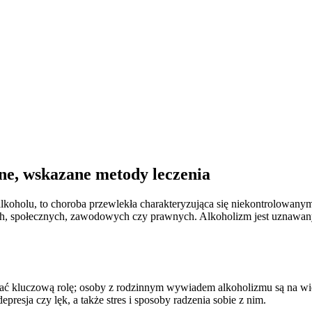
ne, wskazane metody leczenia
oholu, to choroba przewlekła charakteryzująca się niekontrolowanym 
h, społecznych, zawodowych czy prawnych. Alkoholizm jest uznawany
 kluczową rolę; osoby z rodzinnym wywiadem alkoholizmu są na więk
presja czy lęk, a także stres i sposoby radzenia sobie z nim.