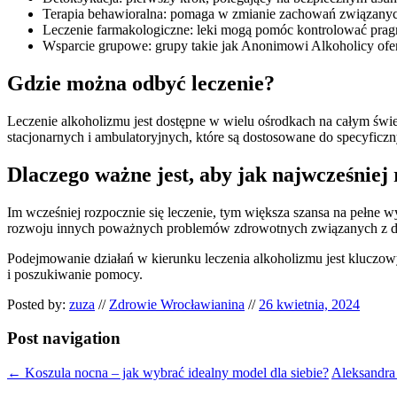
Terapia behawioralna: pomaga w zmianie zachowań związanyc
Leczenie farmakologiczne: leki mogą pomóc kontrolować pragn
Wsparcie grupowe: grupy takie jak Anonimowi Alkoholicy ofer
Gdzie można odbyć leczenie?
Leczenie alkoholizmu jest dostępne w wielu ośrodkach na całym świ
stacjonarnych i ambulatoryjnych, które są dostosowane do specyficz
Dlaczego ważne jest, aby jak najwcześnie
Im wcześniej rozpocznie się leczenie, tym większa szansa na pełne
rozwoju innych poważnych problemów zdrowotnych związanych z d
Podejmowanie działań w kierunku leczenia alkoholizmu jest kluczow
i poszukiwanie pomocy.
Posted by:
zuza
//
Zdrowie Wrocławianina
//
26 kwietnia, 2024
Post navigation
←
Koszula nocna – jak wybrać idealny model dla siebie?
Aleksandr