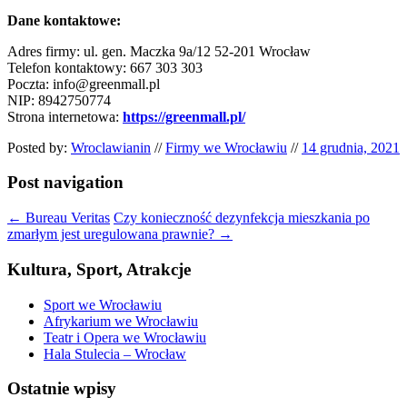
Dane kontaktowe:
Adres firmy: ul. gen. Maczka 9a/12 52-201 Wrocław
Telefon kontaktowy: 667 303 303
Poczta: info@greenmall.pl
NIP: 8942750774
Strona internetowa:
https://greenmall.pl/
Posted by:
Wroclawianin
//
Firmy we Wrocławiu
//
14 grudnia, 2021
Post navigation
←
Bureau Veritas
Czy konieczność dezynfekcja mieszkania po
zmarłym jest uregulowana prawnie?
→
Kultura, Sport, Atrakcje
Sport we Wrocławiu
Afrykarium we Wrocławiu
Teatr i Opera we Wrocławiu
Hala Stulecia – Wrocław
Ostatnie wpisy