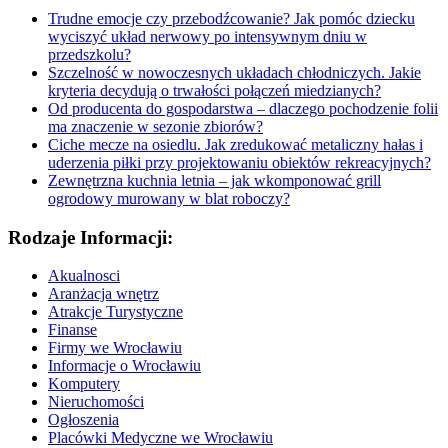
Trudne emocje czy przebodźcowanie? Jak pomóc dziecku
wyciszyć układ nerwowy po intensywnym dniu w
przedszkolu?
Szczelność w nowoczesnych układach chłodniczych. Jakie
kryteria decydują o trwałości połączeń miedzianych?
Od producenta do gospodarstwa – dlaczego pochodzenie folii
ma znaczenie w sezonie zbiorów?
Ciche mecze na osiedlu. Jak zredukować metaliczny hałas i
uderzenia piłki przy projektowaniu obiektów rekreacyjnych?
Zewnętrzna kuchnia letnia – jak wkomponować grill
ogrodowy murowany w blat roboczy?
Rodzaje Informacji:
Akualnosci
Aranżacja wnętrz
Atrakcje Turystyczne
Finanse
Firmy we Wrocławiu
Informacje o Wrocławiu
Komputery
Nieruchomości
Ogłoszenia
Placówki Medyczne we Wrocławiu