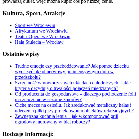
prowadzą outlet, więc można kupić coś po niższej cenie.
Kultura, Sport, Atrakcje
Sport we Wrocławiu
Afrykarium we Wrocławiu
Teatr i Opera we Wrocławiu
Hala Stulecia – Wrocław
Ostatnie wpisy
Trudne emocje czy przebodźcowanie? Jak pomóc dziecku
wyciszyć układ nerwowy po intensywnym dniu w
przedszkolu?
Szczelność w nowoczesnych układach chłodniczych. Jakie
kryteria decydują o trwałości połączeń miedzianych?
Od producenta do gospodarstwa – dlaczego pochodzenie folii
ma znaczenie w sezonie zbiorów?
Ciche mecze na osiedlu. Jak zredukować metaliczny hałas i
uderzenia piłki przy projektowaniu obiektów rekreacyjnych?
Zewnętrzna kuchnia letnia – jak wkomponować grill
ogrodowy murowany w blat roboczy?
Rodzaje Informacji: