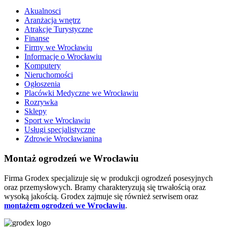
Akualnosci
Aranżacja wnętrz
Atrakcje Turystyczne
Finanse
Firmy we Wrocławiu
Informacje o Wrocławiu
Komputery
Nieruchomości
Ogłoszenia
Placówki Medyczne we Wrocławiu
Rozrywka
Sklepy
Sport we Wrocławiu
Usługi specjalistyczne
Zdrowie Wrocławianina
Montaż ogrodzeń we Wrocławiu
Firma Grodex specjalizuje się w produkcji ogrodzeń posesyjnych
oraz przemysłowych. Bramy charakteryzują się trwałością oraz
wysoką jakością. Grodex zajmuje się również serwisem oraz
montażem ogrodzeń we Wrocławiu
.