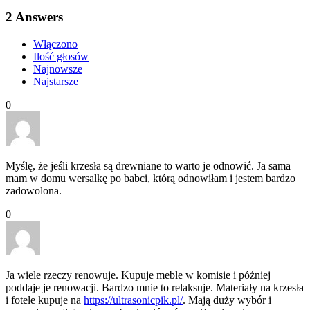
2
Answers
Włączono
Ilość głosów
Najnowsze
Najstarsze
0
Myślę, że jeśli krzesła są drewniane to warto je odnowić. Ja sama
mam w domu wersalkę po babci, którą odnowiłam i jestem bardzo
zadowolona.
0
Ja wiele rzeczy renowuje. Kupuje meble w komisie i później
poddaje je renowacji. Bardzo mnie to relaksuje. Materiały na krzesła
i fotele kupuje na
https://ultrasonicpik.pl/
. Mają duży wybór i