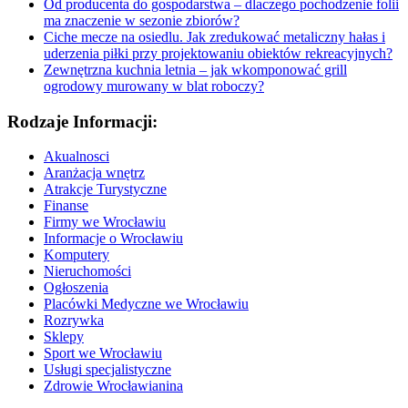
Od producenta do gospodarstwa – dlaczego pochodzenie folii
ma znaczenie w sezonie zbiorów?
Ciche mecze na osiedlu. Jak zredukować metaliczny hałas i
uderzenia piłki przy projektowaniu obiektów rekreacyjnych?
Zewnętrzna kuchnia letnia – jak wkomponować grill
ogrodowy murowany w blat roboczy?
Rodzaje Informacji:
Akualnosci
Aranżacja wnętrz
Atrakcje Turystyczne
Finanse
Firmy we Wrocławiu
Informacje o Wrocławiu
Komputery
Nieruchomości
Ogłoszenia
Placówki Medyczne we Wrocławiu
Rozrywka
Sklepy
Sport we Wrocławiu
Usługi specjalistyczne
Zdrowie Wrocławianina