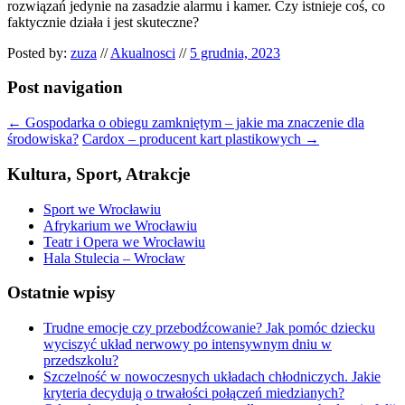
rozwiązań jedynie na zasadzie alarmu i kamer. Czy istnieje coś, co
faktycznie działa i jest skuteczne?
Posted by:
zuza
//
Akualnosci
//
5 grudnia, 2023
Post navigation
←
Gospodarka o obiegu zamkniętym – jakie ma znaczenie dla
środowiska?
Cardox – producent kart plastikowych
→
Kultura, Sport, Atrakcje
Sport we Wrocławiu
Afrykarium we Wrocławiu
Teatr i Opera we Wrocławiu
Hala Stulecia – Wrocław
Ostatnie wpisy
Trudne emocje czy przebodźcowanie? Jak pomóc dziecku
wyciszyć układ nerwowy po intensywnym dniu w
przedszkolu?
Szczelność w nowoczesnych układach chłodniczych. Jakie
kryteria decydują o trwałości połączeń miedzianych?