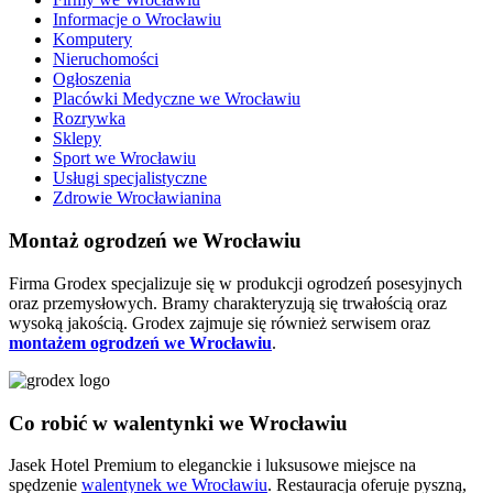
Informacje o Wrocławiu
Komputery
Nieruchomości
Ogłoszenia
Placówki Medyczne we Wrocławiu
Rozrywka
Sklepy
Sport we Wrocławiu
Usługi specjalistyczne
Zdrowie Wrocławianina
Montaż ogrodzeń we Wrocławiu
Firma Grodex specjalizuje się w produkcji ogrodzeń posesyjnych
oraz przemysłowych. Bramy charakteryzują się trwałością oraz
wysoką jakością. Grodex zajmuje się również serwisem oraz
montażem ogrodzeń we Wrocławiu
.
Co robić w walentynki we Wrocławiu
Jasek Hotel Premium to eleganckie i luksusowe miejsce na
spędzenie
walentynek we Wrocławiu
. Restauracja oferuje pyszną,