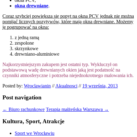
okna PCV,
okna drewniane
.
Coraz szybciej powiększa się popyt na okna PCV jednak nie można
pomijać licznych pozytywów, które mają okna drewniane. Możemy
je pogrupować na okna:
z jedną ramą
zespolone
skrzynkowe
drewniano-aluminiowe
Najkorzystniejszym zakupem jest ostatni typ. Wykluczył on
podstawową wadę drewnianych okien jaką jest podatność na
czynniki atmosferyczne i potrzeba niejednokrotnego malowania ich.
Posted by:
Wroclawianin
//
Akualnosci
//
19 września, 2013
Post navigation
←
Biuro rachunkowe
Terapia małżeńska Warszawa
→
Kultura, Sport, Atrakcje
Sport we Wrocławiu