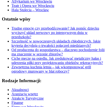
Afrykarium we Wrocławiu
Teatr i Opera we Wrocławiu
Hala Stulecia – Wrocław
Ostatnie wpisy
Trudne emocje czy przebodźcowanie? Jak pomóc dziecku
wyciszyć układ nerwowy po intensywnym dniu w
przedszkolu?
Szczelność w nowoczesnych układach chłodniczych. Jakie
kryteria decydują o trwałości połączeń miedzianych?
Od producenta do gospodarstwa – dlaczego pochodzenie folii
ma znaczenie w sezonie zbiorów?
Ciche mecze na osiedlu. Jak zredukować metaliczny hałas i
uderzenia piłki przy projektowaniu obiektów rekreacyjnych?
Zewnętrzna kuchnia letnia – jak wkomponować grill
ogrodowy murowany w blat roboczy?
Rodzaje Informacji:
Akualnosci
Aranżacja wnętrz
Atrakcje Turystyczne
Finanse
Firmy we Wrocławiu