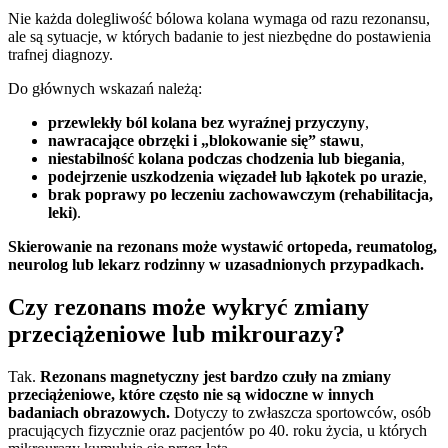
Nie każda dolegliwość bólowa kolana wymaga od razu rezonansu,
ale są sytuacje, w których badanie to jest niezbędne do postawienia
trafnej diagnozy.
Do głównych wskazań należą:
przewlekły ból kolana bez wyraźnej przyczyny
,
nawracające obrzęki i „blokowanie się” stawu
,
niestabilność kolana podczas chodzenia lub biegania
,
podejrzenie uszkodzenia więzadeł lub łąkotek po urazie
,
brak poprawy po leczeniu zachowawczym (rehabilitacja,
leki)
.
Skierowanie na rezonans może wystawić ortopeda, reumatolog,
neurolog lub lekarz rodzinny w uzasadnionych przypadkach.
Czy rezonans może wykryć zmiany
przeciążeniowe lub mikrourazy?
Tak.
Rezonans magnetyczny jest bardzo czuły na zmiany
przeciążeniowe, które często nie są widoczne w innych
badaniach obrazowych.
Dotyczy to zwłaszcza sportowców, osób
pracujących fizycznie oraz pacjentów po 40. roku życia, u których