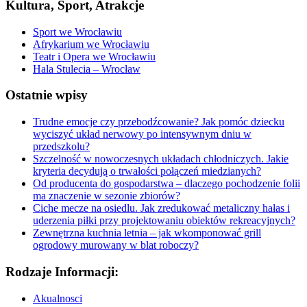
Kultura, Sport, Atrakcje
Sport we Wrocławiu
Afrykarium we Wrocławiu
Teatr i Opera we Wrocławiu
Hala Stulecia – Wrocław
Ostatnie wpisy
Trudne emocje czy przebodźcowanie? Jak pomóc dziecku
wyciszyć układ nerwowy po intensywnym dniu w
przedszkolu?
Szczelność w nowoczesnych układach chłodniczych. Jakie
kryteria decydują o trwałości połączeń miedzianych?
Od producenta do gospodarstwa – dlaczego pochodzenie folii
ma znaczenie w sezonie zbiorów?
Ciche mecze na osiedlu. Jak zredukować metaliczny hałas i
uderzenia piłki przy projektowaniu obiektów rekreacyjnych?
Zewnętrzna kuchnia letnia – jak wkomponować grill
ogrodowy murowany w blat roboczy?
Rodzaje Informacji:
Akualnosci