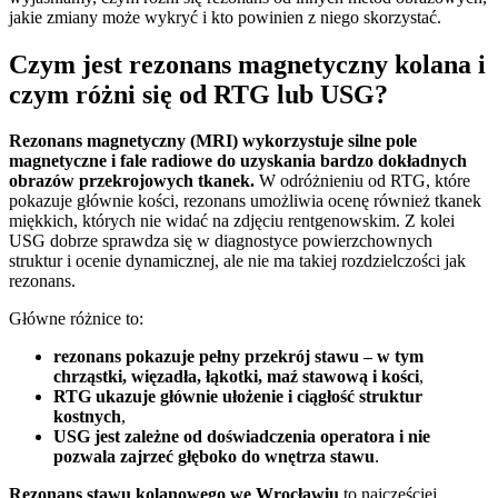
jakie zmiany może wykryć i kto powinien z niego skorzystać.
Czym jest rezonans magnetyczny kolana i
czym różni się od RTG lub USG?
Rezonans magnetyczny (MRI) wykorzystuje silne pole
magnetyczne i fale radiowe do uzyskania bardzo dokładnych
obrazów przekrojowych tkanek.
W odróżnieniu od RTG, które
pokazuje głównie kości, rezonans umożliwia ocenę również tkanek
miękkich, których nie widać na zdjęciu rentgenowskim. Z kolei
USG dobrze sprawdza się w diagnostyce powierzchownych
struktur i ocenie dynamicznej, ale nie ma takiej rozdzielczości jak
rezonans.
Główne różnice to:
rezonans pokazuje pełny przekrój stawu – w tym
chrząstki, więzadła, łąkotki, maź stawową i kości
,
RTG ukazuje głównie ułożenie i ciągłość struktur
kostnych
,
USG jest zależne od doświadczenia operatora i nie
pozwala zajrzeć głęboko do wnętrza stawu
.
Rezonans stawu kolanowego we Wrocławiu
to najczęściej