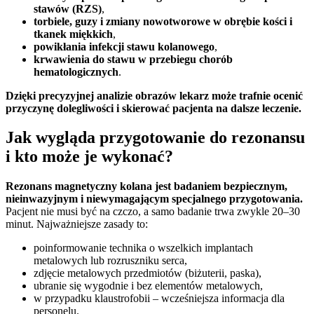
stawów (RZS)
,
torbiele, guzy i zmiany nowotworowe w obrębie kości i
tkanek miękkich
,
powikłania infekcji stawu kolanowego
,
krwawienia do stawu w przebiegu chorób
hematologicznych
.
Dzięki precyzyjnej analizie obrazów lekarz może trafnie ocenić
przyczynę dolegliwości i skierować pacjenta na dalsze leczenie.
Jak wygląda przygotowanie do rezonansu
i kto może je wykonać?
Rezonans magnetyczny kolana jest badaniem bezpiecznym,
nieinwazyjnym i niewymagającym specjalnego przygotowania.
Pacjent nie musi być na czczo, a samo badanie trwa zwykle 20–30
minut. Najważniejsze zasady to:
poinformowanie technika o wszelkich implantach
metalowych lub rozruszniku serca,
zdjęcie metalowych przedmiotów (biżuterii, paska),
ubranie się wygodnie i bez elementów metalowych,
w przypadku klaustrofobii – wcześniejsza informacja dla
personelu.