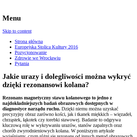
Menu
Skip to content
Strona główna
Europejska Stolica Kultury 2016
Pozycjonowanie
Zdrowie we Wrocławiu
Pytania
Jakie urazy i dolegliwości można wykryć
dzięki rezonansowi kolana?
Rezonans magnetyczny stawu kolanowego to jedno z
najdokładniejszych badań obrazowych dostępnych w
diagnostyce narządu ruchu.
Dzięki niemu można uzyskać
precyzyjny obraz zarówno kości, jak i tkanek miękkich – więzadeł,
chrząstek, łąkotek czy torebki stawowej. Badanie to odgrywa
kluczową rolę w wykrywaniu urazów, stanów zapalnych oraz
chorób zwyrodnieniowych kolana. W poniższym artykule
wyjaśniamy, czym różni się rezonans od innych metod obrazowych,