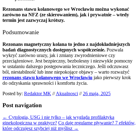
Rezonans stawu kolanowego we Wrocławiu można wykonać
zarówno na NFZ (ze skierowaniem), jak i prywatnie – wtedy
termin jest zazwyczaj krótszy.
Podsumowanie
Rezonans magnetyczny kolana to jedno z najdokładniejszych
badań diagnostycznych dostępnych współcześnie.
Pozwala
wykryć zarówno urazy, jak i zmiany zwyrodnieniowe czy
przeciążeniowe. Jest bezpieczny, bezbolesny i niezwykle pomocny
w ustalaniu dalszego postępowania leczniczego. Jeśli odczuwasz
ból, niestabilność lub inne niepokojące objawy – warto rozważyć
rezonans stawu kolanowego we Wrocławiu
jako pierwszy krok
do odzyskania sprawności i komfortu życia.
Posted by:
Redaktor MK
//
Akualnosci
//
26 maja, 2025
Post navigation
←
Cytologia, USG i nie tylko – jak wygląda profilaktyka
ginekologiczna w praktyce?
Co daje regularne pływanie? 7 efektów,
które odczujesz szybciej niż myślisz
→