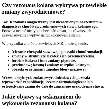
Czy rezonans kolana wykrywa przewlekłe
zmiany zwyrodnieniowe?
Tak.
Rezonans magnetyczny jest nieocenionym narzędziem w
diagnostyce chorób zwyrodnieniowych stawu kolanowego.
Pozwala ocenić nie tylko obecność zmian, ale również ich
zaawansowanie i wpływ na funkcjonowanie stawu.
W przypadku chorób przewlekłych MRI może ujawnić:
ścieranie chrząstki stawowej i początki chondromalacji
,
zmiany w strukturze łąkotek i ich przemieszczenia
,
torbiele Bakera i inne zmiany płynowe
,
przebudowę kostną i zmiany w szpiku kostnym
,
obrzęki oraz zmiany zapalne błony maziowej
.
Wczesne wykrycie zmian zwyrodnieniowych pozwala
wprowadzić rehabilitację, leczenie farmakologiczne lub
ortopedyczne zanim dojdzie do znacznego uszkodzenia stawu.
Jakie objawy są wskazaniem do
wykonania rezonansu kolana?