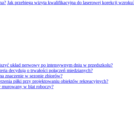
na?
Jak przebiega wizyta kwalifikacyjna do laserowej korekcji wzro
iszyć układ nerwowy po intensywnym dniu w przedszkolu?
eria decydują o trwałości połączeń miedzianych?
ma znaczenie w sezonie zbiorów?
erzenia piłki przy projektowaniu obiektów rekreacyjnych?
y murowany w blat roboczy?