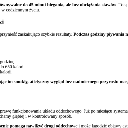
ównywalne do 45 minut biegania, ale bez obciążania stawów
. To s
ję w codziennym życiu.
ki
przynieść zaskakująco szybkie rezultaty.
Podczas godziny pływania mo
 godzinę
do 650 kalorii
kalorii
dając im smukły, atletyczny wygląd bez nadmiernego przyrostu ma
rawę funkcjonowania układu oddechowego. Już po miesiącu system
ychamy głębiej i w kontrolowany sposób.
senie pomaga nawilżyć drogi oddechowe
i może łagodzić objawy as