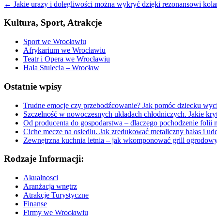
←
Jakie urazy i dolegliwości można wykryć dzięki rezonansowi kola
Kultura, Sport, Atrakcje
Sport we Wrocławiu
Afrykarium we Wrocławiu
Teatr i Opera we Wrocławiu
Hala Stulecia – Wrocław
Ostatnie wpisy
Trudne emocje czy przebodźcowanie? Jak pomóc dziecku wyc
Szczelność w nowoczesnych układach chłodniczych. Jakie kryt
Od producenta do gospodarstwa – dlaczego pochodzenie folii 
Ciche mecze na osiedlu. Jak zredukować metaliczny hałas i ud
Zewnętrzna kuchnia letnia – jak wkomponować grill ogrodow
Rodzaje Informacji:
Akualnosci
Aranżacja wnętrz
Atrakcje Turystyczne
Finanse
Firmy we Wrocławiu