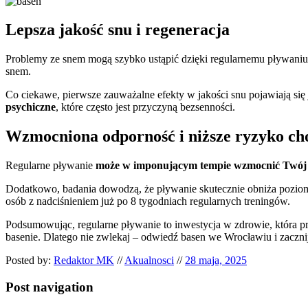
Lepsza jakość snu i regeneracja
Problemy ze snem mogą szybko ustąpić dzięki regularnemu pływaniu
snem.
Co ciekawe, pierwsze zauważalne efekty w jakości snu pojawiają się
psychiczne
, które często jest przyczyną bezsenności.
Wzmocniona odporność i niższe ryzyko ch
Regularne pływanie
może w imponującym tempie wzmocnić Twój 
Dodatkowo, badania dowodzą, że pływanie skutecznie obniża pozio
osób z nadciśnieniem już po 8 tygodniach regularnych treningów.
Podsumowując, regularne pływanie to inwestycja w zdrowie, która pr
basenie. Dlatego nie zwlekaj – odwiedź basen we Wrocławiu i zacznij
Posted by:
Redaktor MK
//
Akualnosci
//
28 maja, 2025
Post navigation