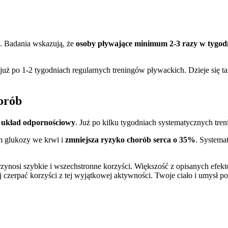
. Badania wskazują, że
osoby pływające minimum 2-3 razy w tygodni
 już po 1-2 tygodniach regularnych treningów pływackich. Dzieje się 
orób
układ odpornościowy
. Już po kilku tygodniach systematycznych tre
m glukozy we krwi i
zmniejsza ryzyko chorób serca o 35%
. Systema
zynosi szybkie i wszechstronne korzyści. Większość z opisanych efek
 czerpać korzyści z tej wyjątkowej aktywności. Twoje ciało i umysł p