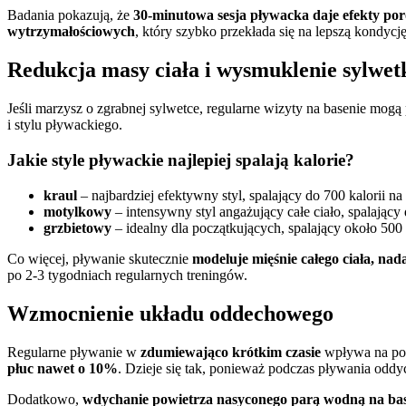
Badania pokazują, że
30-minutowa sesja pływacka daje efekty por
wytrzymałościowych
, który szybko przekłada się na lepszą kondyc
Redukcja masy ciała i wysmuklenie sylwet
Jeśli marzysz o zgrabnej sylwetce, regularne wizyty na basenie mogą 
i stylu pływackiego.
Jakie style pływackie najlepiej spalają kalorie?
kraul
– najbardziej efektywny styl, spalający do 700 kalorii na
motylkowy
– intensywny styl angażujący całe ciało, spalający 
grzbietowy
– idealny dla początkujących, spalający około 500 
Co więcej, pływanie skutecznie
modeluje mięśnie całego ciała, na
po 2-3 tygodniach regularnych treningów.
Wzmocnienie układu oddechowego
Regularne pływanie w
zdumiewająco krótkim czasie
wpływa na pop
płuc nawet o 10%
. Dzieje się tak, ponieważ podczas pływania odd
Dodatkowo,
wdychanie powietrza nasyconego parą wodną na ba