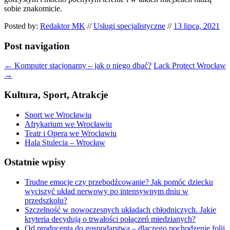
sobie znakomicie.
Posted by:
Redaktor MK
//
Usługi specjalistyczne
//
13 lipca, 2021
Post navigation
←
Komputer stacjonarny – jak o niego dbać?
Lack Protect Wrocław
→
Kultura, Sport, Atrakcje
Sport we Wrocławiu
Afrykarium we Wrocławiu
Teatr i Opera we Wrocławiu
Hala Stulecia – Wrocław
Ostatnie wpisy
Trudne emocje czy przebodźcowanie? Jak pomóc dziecku
wyciszyć układ nerwowy po intensywnym dniu w
przedszkolu?
Szczelność w nowoczesnych układach chłodniczych. Jakie
kryteria decydują o trwałości połączeń miedzianych?
Od producenta do gospodarstwa – dlaczego pochodzenie folii