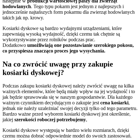
następnie w
produkcji wartościowej paszy dla zwierząt
hodowlanych
. Tego typu pokarm jest jednym z najlepszych i
jednocześnie najtańszych form pokarmu dla zwierząt hodowlanych
takich jak np. krowy.
Kosiarki dyskowe są bardzo wydajnymi urządzeniami, które
zapewniają wysoką wydajność, dzięki czemu tak chętnie są
wykorzystywane przez rolników podczas prac.
Dodatkowo
umożliwiają one pozostawianie szerokiego pokosu,
co przyspiesza znacząco proces jego wysychania.
Na co zwrócić uwagę przy zakupie
kosiarki dyskowej?
Podczas zakupu kosiarki dyskowej należy zwrócić uwagę na kilka
ważnych elementów, które będą miały wpływ na jej wydajność i to
jak będzie sprawowała się w naszym gospodarstwie. Dla każdego
ważnym czynnikiem decydującym o zakupie jest
cena kosiarki
,
jednak nie należy uzależniać swojej decyzji tylko od tego parametru.
Bardzo ważne przed wyborem kosiarki dyskowej jest określenie,
jakiej
szerokości roboczej potrzebujemy
,
Kosiarki dyskowe występują w bardzo wielu rozmiarach, dzięki
czemu można dobrać odpowiednie model do swoich zastosowań.