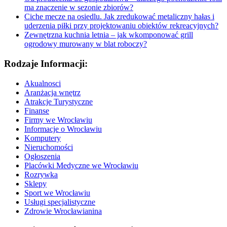
ma znaczenie w sezonie zbiorów?
Ciche mecze na osiedlu. Jak zredukować metaliczny hałas i
uderzenia piłki przy projektowaniu obiektów rekreacyjnych?
Zewnętrzna kuchnia letnia – jak wkomponować grill
ogrodowy murowany w blat roboczy?
Rodzaje Informacji:
Akualnosci
Aranżacja wnętrz
Atrakcje Turystyczne
Finanse
Firmy we Wrocławiu
Informacje o Wrocławiu
Komputery
Nieruchomości
Ogłoszenia
Placówki Medyczne we Wrocławiu
Rozrywka
Sklepy
Sport we Wrocławiu
Usługi specjalistyczne
Zdrowie Wrocławianina