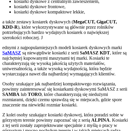
kosiarki dyskowe z centralnym zawieszeniem,
kosiarki dyskowe frontowe,
kosiarki dyskowe kompaktowe lekkie,
a także zestawy kosiarek dyskowych (
MegaCUT, GigaCUT,
KDD-R
), które wykorzystywane są głównie przez rolników
potrzebujących bardzo wydajnych kosiarek o największej
szerokości roboczej. J
ednymi z najpopularniejszych modeli kosiarek dyskowych marki
SaMASZ
są niewątpliwie kosiarki z serii
SaMASZ KDT
, które są
najchętniej kupowanymi maszynami tej marki. Kosiarki te
charakteryzują się wysoką jakością użytych materiałów,
uniwersalnością, a także wysoką wydajnością, która będzie
wystarczająca nawet dla najbardziej wymagających klientów.
Osoby szukające jak najbardziej kompaktowego rozwiązania,
powinny zainteresować się kosiarkami dyskowymi SaMASZ z serii
SAMBA
lub
TORO
, które charakteryzują się niedużymi
rozmiarami, dzięki czemu sprawdzą się w miejscach, gdzie spore
znaczenie ma niewielki rozmiar kosiarki.
Z kolei osoby szukające kosiarki dyskowej, która poradzi sobie w
górzystym terenie powinny zapoznać się z serią
ALPINA
. Kosiarki
z tej serii zostały zaprojektowane specjalnie z myślą o pracy w
górzystym i mocno pochyłym terenie i w takich miejscach radzą