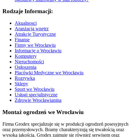
Rodzaje Informacji:
Akualnosci
Aranżacja wnętrz
Atrakcje Turystyczne
Finanse
Firmy we Wrocławiu
Informacje o Wrocławiu
Komputery
Nieruchomości
Ogłoszenia
Placówki Medyczne we Wrocławiu
Rozrywka
Sklepy
Sport we Wrocławiu
Usługi specjalistyczne
Zdrowie Wrocławianina
Montaż ogrodzeń we Wrocławiu
Firma Grodex specjalizuje się w produkcji ogrodzeń posesyjnych
oraz przemysłowych. Bramy charakteryzują się trwałością oraz
wysoką jakością. Grodex zajmuje się również serwisem oraz