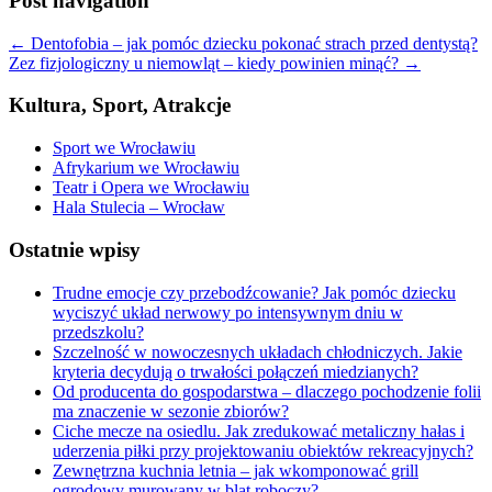
Post navigation
←
Dentofobia – jak pomóc dziecku pokonać strach przed dentystą?
Zez fizjologiczny u niemowląt – kiedy powinien minąć?
→
Kultura, Sport, Atrakcje
Sport we Wrocławiu
Afrykarium we Wrocławiu
Teatr i Opera we Wrocławiu
Hala Stulecia – Wrocław
Ostatnie wpisy
Trudne emocje czy przebodźcowanie? Jak pomóc dziecku
wyciszyć układ nerwowy po intensywnym dniu w
przedszkolu?
Szczelność w nowoczesnych układach chłodniczych. Jakie
kryteria decydują o trwałości połączeń miedzianych?
Od producenta do gospodarstwa – dlaczego pochodzenie folii
ma znaczenie w sezonie zbiorów?
Ciche mecze na osiedlu. Jak zredukować metaliczny hałas i
uderzenia piłki przy projektowaniu obiektów rekreacyjnych?
Zewnętrzna kuchnia letnia – jak wkomponować grill
ogrodowy murowany w blat roboczy?