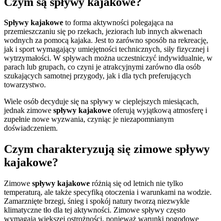
Czym są spływy kajakowe?
Spływy kajakowe
to forma aktywności polegająca na
przemieszczaniu się po rzekach, jeziorach lub innych akwenach
wodnych za pomocą kajaka. Jest to zarówno sposób na rekreację,
jak i sport wymagający umiejętności technicznych, siły fizycznej i
wytrzymałości. W spływach można uczestniczyć indywidualnie, w
parach lub grupach, co czyni je atrakcyjnymi zarówno dla osób
szukających samotnej przygody, jak i dla tych preferujących
towarzystwo.
Wiele osób decyduje się na spływy w cieplejszych miesiącach,
jednak zimowe
spływy kajakowe
oferują wyjątkową atmosferę i
zupełnie nowe wyzwania, czyniąc je niezapomnianym
doświadczeniem.
Czym charakteryzują się zimowe spływy
kajakowe?
Zimowe
spływy kajakowe
różnią się od letnich nie tylko
temperaturą, ale także specyfiką otoczenia i warunkami na wodzie.
Zamarznięte brzegi, śnieg i spokój natury tworzą niezwykle
klimatyczne tło dla tej aktywności. Zimowe spływy często
wymagają większej ostrożności, ponieważ warunki pogodowe