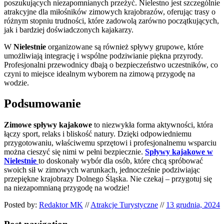
poszukujących niezapomnianych przeżyć. Nielestno jest szczególnie
atrakcyjne dla miłośników zimowych krajobrazów, oferując trasy o
różnym stopniu trudności, które zadowolą zarówno początkujących,
jak i bardziej doświadczonych kajakarzy.
W
Nielestnie
organizowane są również spływy grupowe, które
umożliwiają integrację i wspólne podziwianie piękna przyrody.
Profesjonalni przewodnicy dbają o bezpieczeństwo uczestników, co
czyni to miejsce idealnym wyborem na zimową przygodę na
wodzie.
Podsumowanie
Zimowe spływy kajakowe
to niezwykła forma aktywności, która
łączy sport, relaks i bliskość natury. Dzięki odpowiedniemu
przygotowaniu, właściwemu sprzętowi i profesjonalnemu wsparciu
można cieszyć się nimi w pełni bezpiecznie.
Spływy kajakowe w
Nielestnie
to doskonały wybór dla osób, które chcą spróbować
swoich sił w zimowych warunkach, jednocześnie podziwiając
przepiękne krajobrazy Dolnego Śląska. Nie czekaj – przygotuj się
na niezapomnianą przygodę na wodzie!
Posted by:
Redaktor MK
//
Atrakcje Turystyczne
//
13 grudnia, 2024