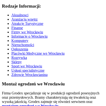
Rodzaje Informacji:
Akualnosci
Aranżacja wnętrz
Atrakcje Turystyczne
Finanse
Firmy we Wrocławiu
Informacje o Wrocławiu
Komputery
Nieruchomości
Ogłoszenia
Placówki Medyczne we Wrocławiu
Rozrywka
Sklepy
Sport we Wrocławiu
Usługi specjalistyczne
Zdrowie Wrocławianina
Montaż ogrodzeń we Wrocławiu
Firma Grodex specjalizuje się w produkcji ogrodzeń posesyjnych
oraz przemysłowych. Bramy charakteryzują się trwałością oraz
wysoką jakością. Grodex zajmuje się również serwisem oraz
montażem ogrodzeń we Wrocławiu
.