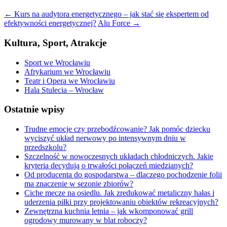
←
Kurs na audytora energetycznego – jak stać się ekspertem od
efektywności energetycznej?
Alu Force
→
Kultura, Sport, Atrakcje
Sport we Wrocławiu
Afrykarium we Wrocławiu
Teatr i Opera we Wrocławiu
Hala Stulecia – Wrocław
Ostatnie wpisy
Trudne emocje czy przebodźcowanie? Jak pomóc dziecku
wyciszyć układ nerwowy po intensywnym dniu w
przedszkolu?
Szczelność w nowoczesnych układach chłodniczych. Jakie
kryteria decydują o trwałości połączeń miedzianych?
Od producenta do gospodarstwa – dlaczego pochodzenie folii
ma znaczenie w sezonie zbiorów?
Ciche mecze na osiedlu. Jak zredukować metaliczny hałas i
uderzenia piłki przy projektowaniu obiektów rekreacyjnych?
Zewnętrzna kuchnia letnia – jak wkomponować grill
ogrodowy murowany w blat roboczy?