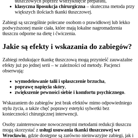
tłuszczowych poprzez wstrzyknięcie preparatu,
klasyczna liposukcja chirurgiczna
– skuteczna metoda przy
większych ilościach tkanki tłuszczowej.
Zabiegi są szczególnie polecane osobom o prawidłowej lub lekko
podwyższonej masie ciała, które mają lokalne nagromadzenia
tłuszczu odporne na dietę i ćwiczenia.
Jakie są efekty i wskazania do zabiegów?
Zabiegi redukujące tkankę tłuszczową mogą przynieść zauważalne
efekty już po jednej serii – w zależności od metody. Pacjenci
obserwują:
wymodelowanie talii i spłaszczenie brzucha
,
poprawę napięcia skóry
,
zwiększenie pewności siebie i komfortu psychicznego
.
Wskazaniem do zabiegów jest brak efektów mimo odpowiedniego
stylu życia, a także chęć poprawy estetyki sylwetki bez
konieczności chirurgicznej interwencji.
Osoby zainteresowane nowoczesnymi metodami redukcji tłuszczu
mogą skorzystać z
usługi usuwania tkanki tłuszczowej we
Wrocławiu
, gdzie dostępne są zarówno nieinwazyjne zabiegi, jak i