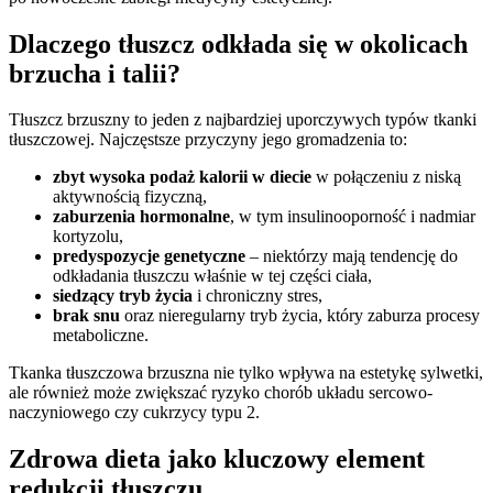
Dlaczego tłuszcz odkłada się w okolicach
brzucha i talii?
Tłuszcz brzuszny to jeden z najbardziej uporczywych typów tkanki
tłuszczowej. Najczęstsze przyczyny jego gromadzenia to:
zbyt wysoka podaż kalorii w diecie
w połączeniu z niską
aktywnością fizyczną,
zaburzenia hormonalne
, w tym insulinooporność i nadmiar
kortyzolu,
predyspozycje genetyczne
– niektórzy mają tendencję do
odkładania tłuszczu właśnie w tej części ciała,
siedzący tryb życia
i chroniczny stres,
brak snu
oraz nieregularny tryb życia, który zaburza procesy
metaboliczne.
Tkanka tłuszczowa brzuszna nie tylko wpływa na estetykę sylwetki,
ale również może zwiększać ryzyko chorób układu sercowo-
naczyniowego czy cukrzycy typu 2.
Zdrowa dieta jako kluczowy element
redukcji tłuszczu