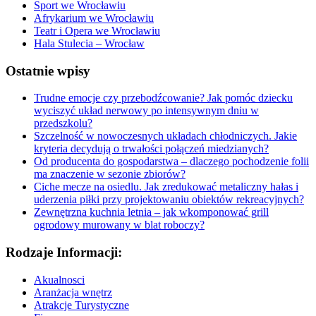
Sport we Wrocławiu
Afrykarium we Wrocławiu
Teatr i Opera we Wrocławiu
Hala Stulecia – Wrocław
Ostatnie wpisy
Trudne emocje czy przebodźcowanie? Jak pomóc dziecku
wyciszyć układ nerwowy po intensywnym dniu w
przedszkolu?
Szczelność w nowoczesnych układach chłodniczych. Jakie
kryteria decydują o trwałości połączeń miedzianych?
Od producenta do gospodarstwa – dlaczego pochodzenie folii
ma znaczenie w sezonie zbiorów?
Ciche mecze na osiedlu. Jak zredukować metaliczny hałas i
uderzenia piłki przy projektowaniu obiektów rekreacyjnych?
Zewnętrzna kuchnia letnia – jak wkomponować grill
ogrodowy murowany w blat roboczy?
Rodzaje Informacji:
Akualnosci
Aranżacja wnętrz
Atrakcje Turystyczne