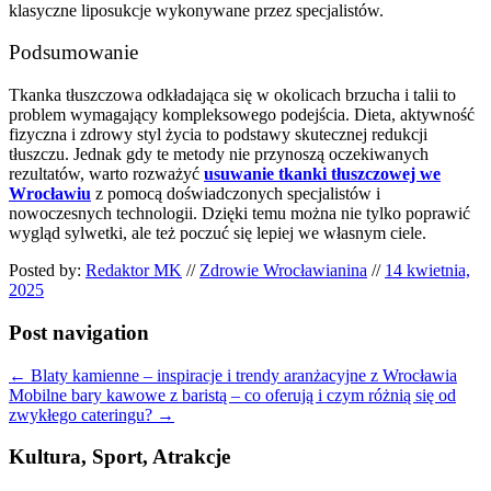
klasyczne liposukcje wykonywane przez specjalistów.
Podsumowanie
Tkanka tłuszczowa odkładająca się w okolicach brzucha i talii to
problem wymagający kompleksowego podejścia. Dieta, aktywność
fizyczna i zdrowy styl życia to podstawy skutecznej redukcji
tłuszczu. Jednak gdy te metody nie przynoszą oczekiwanych
rezultatów, warto rozważyć
usuwanie tkanki tłuszczowej we
Wrocławiu
z pomocą doświadczonych specjalistów i
nowoczesnych technologii. Dzięki temu można nie tylko poprawić
wygląd sylwetki, ale też poczuć się lepiej we własnym ciele.
Posted by:
Redaktor MK
//
Zdrowie Wrocławianina
//
14 kwietnia,
2025
Post navigation
←
Blaty kamienne – inspiracje i trendy aranżacyjne z Wrocławia
Mobilne bary kawowe z baristą – co oferują i czym różnią się od
zwykłego cateringu?
→
Kultura, Sport, Atrakcje