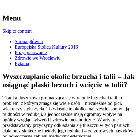
Menu
Skip to content
Strona główna
Europejska Stolica Kultury 2016
Pozycjonowanie
Zdrowie we Wrocławiu
Pytania
Wyszczuplanie okolic brzucha i talii – Jak
osiągnąć płaski brzuch i wcięcie w talii?
Tkanka tłuszczowa gromadząca się w rejonie brzucha i talii to
problem, z którym zmaga się wiele osób – niezależnie od płci,
wieku czy stylu życia. To właśnie te okolice najczęściej sprawiają
trudności w redukcji, a jednocześnie mają ogromny wpływ na
ogólny wygląd sylwetki i zdrowie metaboliczne. W artykule
przedstawiamy przyczyny odkładania się tłuszczu w tych partiach
ciała oraz skuteczne metody jego redukcji – od zdrowych nawyków
po nowoczesne zabiegi medycyny estetycznej.