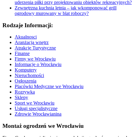
uderzenia piłki przy projektowaniu obiektów rekreacyjnych?
Zewnętrzna kuchnia letnia – jak wkomponować grill
ogrodowy murowany w blat roboczy?
Rodzaje Informacji:
Akualnosci
Aranżacja wnętrz
Atrakcje Turystyczne
Finanse
Firmy we Wrocławiu
Informacje o Wrocławiu
Komputery
Nieruchomości
Ogłoszenia
Placówki Medyczne we Wrocławiu
Rozrywka
Sklepy
Sport we Wrocławiu
Usługi specjalistyczne
Zdrowie Wrocławianina
Montaż ogrodzeń we Wrocławiu