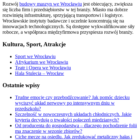
Rozwój
budowy maszyn we Wrocławiu
jest obiecujący, zwiększa
się liczba firm i przedsiębiorstw w tej branży. Miasto ma dobrze
rozwiniętą infrastrukturę, sprzyjającą transportowi i logistyce.
Wrocławskie instytuty badawcze i uczelnie koncentrują się na
innowacjach technologicznych. Są dostępne wykwalifikowane siły
robocze, a współpraca międzyfirmowa przyspiesza rozwój branży.
Kultura, Sport, Atrakcje
Sport we Wrocławiu
Afrykarium we Wrocławiu
Teatr i Opera we Wrocławiu
Hala Stulecia – Wrocław
Ostatnie wpisy
Trudne emocje czy przebodźcowanie? Jak pomóc dziecku
wyciszyć układ nerwowy po intensywnym dniu w
przedszkolu?
Szczelność w nowoczesnych układach chłodniczych. Jakie
kryteria decydują o trwałości połączeń miedzianych?
Od producenta do gospodarstwa – dlaczego pochodzenie folii
ma znaczenie w sezonie zbiorów?
Ciche mecze na osiedlu. Jak zredukować metaliczny hałas i