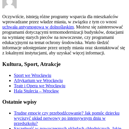
Oczywiście, istnieją różne programy wsparcia dla mieszkańców
wprowadzane przez władze miasta, w związku z tym co wnosi
uchwała antysmogowa w dolnośląskim
. Możesz się zainteresować
programami dotyczącymi termomodernizacji budynków, dotacjami
na wymianę starych pieców na nowoczesne, czy programami
edukacyjnymi na temat ochrony środowiska. Warto śledzić
informacje udostępniane przez urzędy miasta oraz skontaktować się
z lokalnymi instytucjami, aby uzyskać więcej informacji.
Kultura, Sport, Atrakcje
Sport we Wrocławiu
Afrykarium we Wrocławiu
Teatr i Opera we Wrocławiu
Hala Stulecia – Wrocław
Ostatnie wpisy
Trudne emocje czy przebodźcowanie? Jak pomóc dziecku
wyciszyć układ nerwowy po intensywnym dniu w
przedszkolu?
Szczelność w nowoczesnych układach chłodniczych. Jakie