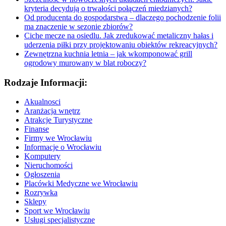
kryteria decydują o trwałości połączeń miedzianych?
Od producenta do gospodarstwa – dlaczego pochodzenie folii
ma znaczenie w sezonie zbiorów?
Ciche mecze na osiedlu. Jak zredukować metaliczny hałas i
uderzenia piłki przy projektowaniu obiektów rekreacyjnych?
Zewnętrzna kuchnia letnia – jak wkomponować grill
ogrodowy murowany w blat roboczy?
Rodzaje Informacji:
Akualnosci
Aranżacja wnętrz
Atrakcje Turystyczne
Finanse
Firmy we Wrocławiu
Informacje o Wrocławiu
Komputery
Nieruchomości
Ogłoszenia
Placówki Medyczne we Wrocławiu
Rozrywka
Sklepy
Sport we Wrocławiu
Usługi specjalistyczne