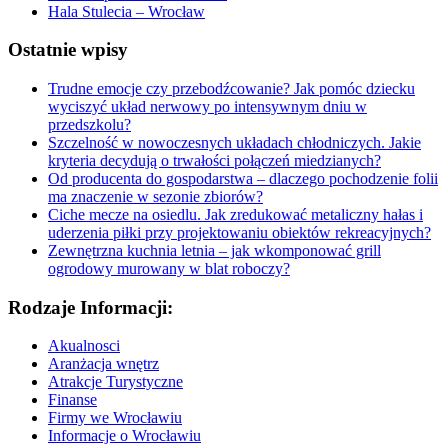
Hala Stulecia – Wrocław
Ostatnie wpisy
Trudne emocje czy przebodźcowanie? Jak pomóc dziecku
wyciszyć układ nerwowy po intensywnym dniu w
przedszkolu?
Szczelność w nowoczesnych układach chłodniczych. Jakie
kryteria decydują o trwałości połączeń miedzianych?
Od producenta do gospodarstwa – dlaczego pochodzenie folii
ma znaczenie w sezonie zbiorów?
Ciche mecze na osiedlu. Jak zredukować metaliczny hałas i
uderzenia piłki przy projektowaniu obiektów rekreacyjnych?
Zewnętrzna kuchnia letnia – jak wkomponować grill
ogrodowy murowany w blat roboczy?
Rodzaje Informacji:
Akualnosci
Aranżacja wnętrz
Atrakcje Turystyczne
Finanse
Firmy we Wrocławiu
Informacje o Wrocławiu