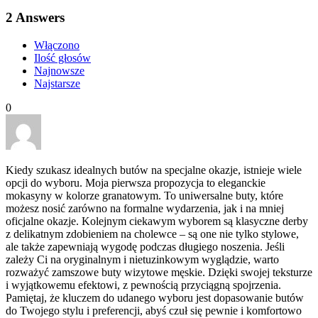
2
Answers
Włączono
Ilość głosów
Najnowsze
Najstarsze
0
Kiedy szukasz idealnych butów na specjalne okazje, istnieje wiele
opcji do wyboru. Moja pierwsza propozycja to eleganckie
mokasyny w kolorze granatowym. To uniwersalne buty, które
możesz nosić zarówno na formalne wydarzenia, jak i na mniej
oficjalne okazje. Kolejnym ciekawym wyborem są klasyczne derby
z delikatnym zdobieniem na cholewce – są one nie tylko stylowe,
ale także zapewniają wygodę podczas długiego noszenia. Jeśli
zależy Ci na oryginalnym i nietuzinkowym wyglądzie, warto
rozważyć zamszowe buty wizytowe męskie. Dzięki swojej teksturze
i wyjątkowemu efektowi, z pewnością przyciągną spojrzenia.
Pamiętaj, że kluczem do udanego wyboru jest dopasowanie butów
do Twojego stylu i preferencji, abyś czuł się pewnie i komfortowo