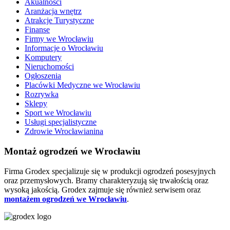
Akualnosci
Aranżacja wnętrz
Atrakcje Turystyczne
Finanse
Firmy we Wrocławiu
Informacje o Wrocławiu
Komputery
Nieruchomości
Ogłoszenia
Placówki Medyczne we Wrocławiu
Rozrywka
Sklepy
Sport we Wrocławiu
Usługi specjalistyczne
Zdrowie Wrocławianina
Montaż ogrodzeń we Wrocławiu
Firma Grodex specjalizuje się w produkcji ogrodzeń posesyjnych
oraz przemysłowych. Bramy charakteryzują się trwałością oraz
wysoką jakością. Grodex zajmuje się również serwisem oraz
montażem ogrodzeń we Wrocławiu
.