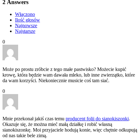
2
Answers
Włączono
Ilość głosów
Najnowsze
Najstarsze
0
Może po prostu zróbcie z tego małe pastwisko? Możecie kupić
krowę, która będzie wam dawała mleko, lub inne zwierzątko, które
da wam korzyści. Niekoniecznie musicie coś tam siać.
0
Mnie przekonał jakiś czas temu
producent folii do sianokiszonki
.
Okazuje się, że można mieć małą działkę i robić własną
sianokiszonkę. Moi przyjaciele hodują konie, więc chętnie odkupują
od nas takie bele zimą.