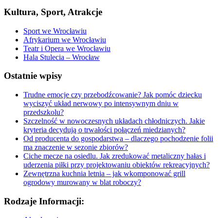
Kultura, Sport, Atrakcje
Sport we Wrocławiu
Afrykarium we Wrocławiu
Teatr i Opera we Wrocławiu
Hala Stulecia – Wrocław
Ostatnie wpisy
Trudne emocje czy przebodźcowanie? Jak pomóc dziecku
wyciszyć układ nerwowy po intensywnym dniu w
przedszkolu?
Szczelność w nowoczesnych układach chłodniczych. Jakie
kryteria decydują o trwałości połączeń miedzianych?
Od producenta do gospodarstwa – dlaczego pochodzenie folii
ma znaczenie w sezonie zbiorów?
Ciche mecze na osiedlu. Jak zredukować metaliczny hałas i
uderzenia piłki przy projektowaniu obiektów rekreacyjnych?
Zewnętrzna kuchnia letnia – jak wkomponować grill
ogrodowy murowany w blat roboczy?
Rodzaje Informacji: