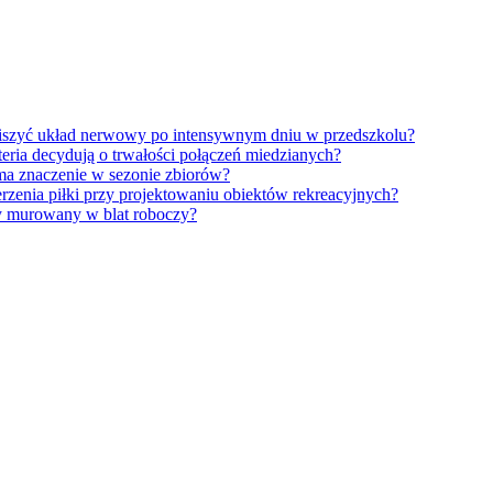
iszyć układ nerwowy po intensywnym dniu w przedszkolu?
eria decydują o trwałości połączeń miedzianych?
ma znaczenie w sezonie zbiorów?
erzenia piłki przy projektowaniu obiektów rekreacyjnych?
y murowany w blat roboczy?