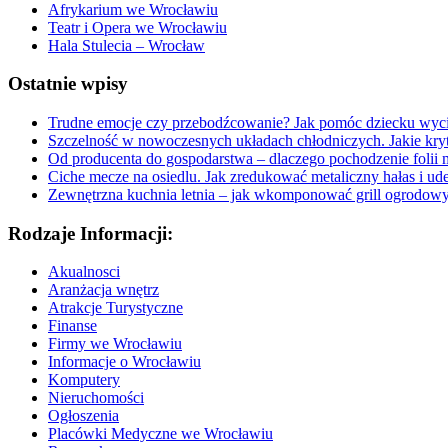
Afrykarium we Wrocławiu
Teatr i Opera we Wrocławiu
Hala Stulecia – Wrocław
Ostatnie wpisy
Trudne emocje czy przebodźcowanie? Jak pomóc dziecku wyc
Szczelność w nowoczesnych układach chłodniczych. Jakie kryt
Od producenta do gospodarstwa – dlaczego pochodzenie folii 
Ciche mecze na osiedlu. Jak zredukować metaliczny hałas i ud
Zewnętrzna kuchnia letnia – jak wkomponować grill ogrodow
Rodzaje Informacji:
Akualnosci
Aranżacja wnętrz
Atrakcje Turystyczne
Finanse
Firmy we Wrocławiu
Informacje o Wrocławiu
Komputery
Nieruchomości
Ogłoszenia
Placówki Medyczne we Wrocławiu