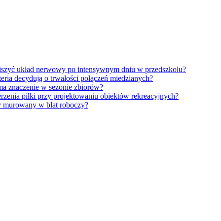
iszyć układ nerwowy po intensywnym dniu w przedszkolu?
eria decydują o trwałości połączeń miedzianych?
ma znaczenie w sezonie zbiorów?
erzenia piłki przy projektowaniu obiektów rekreacyjnych?
y murowany w blat roboczy?