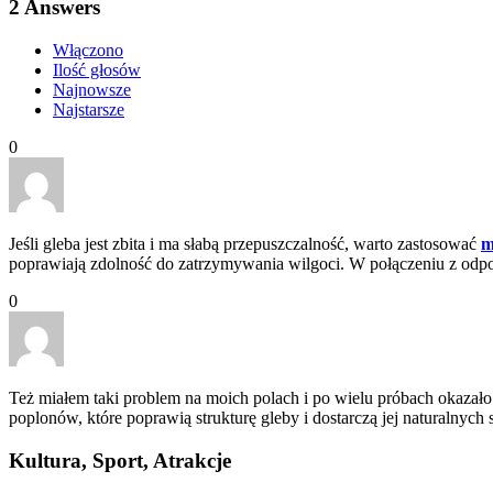
2
Answers
Włączono
Ilość głosów
Najnowsze
Najstarsze
0
Jeśli gleba jest zbita i ma słabą przepuszczalność, warto zastosować
m
poprawiają zdolność do zatrzymywania wilgoci. W połączeniu z o
0
Też miałem taki problem na moich polach i po wielu próbach okazał
poplonów, które poprawią strukturę gleby i dostarczą jej naturaln
Kultura, Sport, Atrakcje