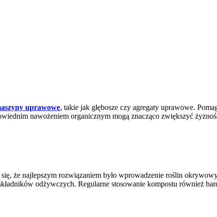
aszyny uprawowe
, takie jak głębosze czy agregaty uprawowe. Pomag
dpowiednim nawożeniem organicznym mogą znacząco zwiększyć żyzność
o się, że najlepszym rozwiązaniem było wprowadzenie roślin okrywow
ych składników odżywczych. Regularne stosowanie kompostu również ba