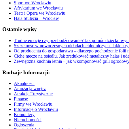
Sport we Wrocławiu
Afrykarium we Wrocławiu
Teatr i Opera we Wrocławiu
Hala Stulecia – Wrocław
Ostatnie wpisy
Trudne emocje czy przebodźcowanie? Jak pomóc dziecku wyc
Szczelność w nowoczesnych układach chłodniczych. Jakie kryt
Od producenta do gospodarstwa – dlaczego pochodzenie folii 
Ciche mecze na osiedlu. Jak zredukować metaliczny hałas i ud
Zewnętrzna kuchnia letnia – jak wkomponować grill ogrodow
Rodzaje Informacji:
Akualnosci
Aranżacja wnętrz
Atrakcje Turystyczne
Finanse
Firmy we Wrocławiu
Informacje o Wrocławiu
Komputery
Nieruchomości
Ogłoszenia