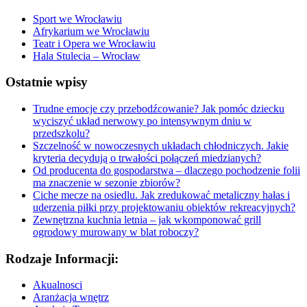
Sport we Wrocławiu
Afrykarium we Wrocławiu
Teatr i Opera we Wrocławiu
Hala Stulecia – Wrocław
Ostatnie wpisy
Trudne emocje czy przebodźcowanie? Jak pomóc dziecku
wyciszyć układ nerwowy po intensywnym dniu w
przedszkolu?
Szczelność w nowoczesnych układach chłodniczych. Jakie
kryteria decydują o trwałości połączeń miedzianych?
Od producenta do gospodarstwa – dlaczego pochodzenie folii
ma znaczenie w sezonie zbiorów?
Ciche mecze na osiedlu. Jak zredukować metaliczny hałas i
uderzenia piłki przy projektowaniu obiektów rekreacyjnych?
Zewnętrzna kuchnia letnia – jak wkomponować grill
ogrodowy murowany w blat roboczy?
Rodzaje Informacji:
Akualnosci
Aranżacja wnętrz