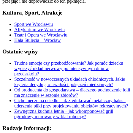
przegiąć i nie doprowadzić do ich pęknięcia.
Kultura, Sport, Atrakcje
Sport we Wrocławiu
Afrykarium we Wrocławiu
Teatr i Opera we Wrocławiu
Hala Stulecia – Wrocław
Ostatnie wpisy
Trudne emocje czy przebodźcowanie? Jak pomóc dziecku
wyciszyć układ nerwowy po intensywnym dniu w
przedszkolu?
Szczelność w nowoczesnych układach chłodniczych. Jakie
kryteria decydują o trwałości połączeń miedzianych?
Od producenta do gospodarstwa – dlaczego pochodzenie folii
ma znaczenie w sezonie zbiorów?
Ciche mecze na osiedlu. Jak zredukować metaliczny hałas i
uderzenia piłki przy projektowaniu obiektów rekreacyjnych?
Zewnętrzna kuchnia letnia – jak wkomponować grill
ogrodowy murowany w blat roboczy?
Rodzaje Informacji: