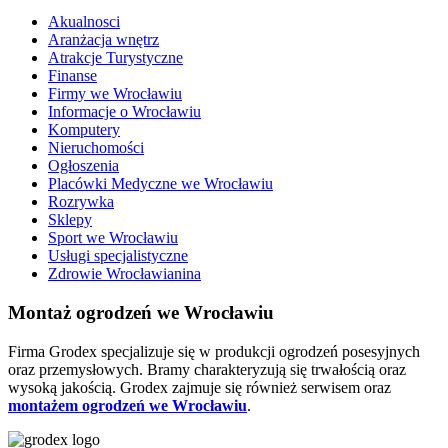
Akualnosci
Aranżacja wnętrz
Atrakcje Turystyczne
Finanse
Firmy we Wrocławiu
Informacje o Wrocławiu
Komputery
Nieruchomości
Ogłoszenia
Placówki Medyczne we Wrocławiu
Rozrywka
Sklepy
Sport we Wrocławiu
Usługi specjalistyczne
Zdrowie Wrocławianina
Montaż ogrodzeń we Wrocławiu
Firma Grodex specjalizuje się w produkcji ogrodzeń posesyjnych
oraz przemysłowych. Bramy charakteryzują się trwałością oraz
wysoką jakością. Grodex zajmuje się również serwisem oraz
montażem ogrodzeń we Wrocławiu
.