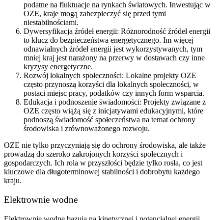
podatne na fluktuacje na rynkach światowych. Inwestując w
OZE, kraje mogą zabezpieczyć się przed tymi
niestabilnościami.
Dywersyfikacja źródeł energii: Różnorodność źródeł energii
to klucz do bezpieczeństwa energetycznego. Im więcej
odnawialnych źródeł energii jest wykorzystywanych, tym
mniej kraj jest narażony na przerwy w dostawach czy inne
kryzysy energetyczne.
Rozwój lokalnych społeczności: Lokalne projekty OZE
często przynoszą korzyści dla lokalnych społeczności, w
postaci miejsc pracy, podatków czy innych form wsparcia.
Edukacja i podnoszenie świadomości: Projekty związane z
OZE często wiążą się z inicjatywami edukacyjnymi, które
podnoszą świadomość społeczeństwa na temat ochrony
środowiska i zrównoważonego rozwoju.
OZE nie tylko przyczyniają się do ochrony środowiska, ale także
prowadzą do szeroko zakrojonych korzyści społecznych i
gospodarczych. Ich rola w przyszłości będzie tylko rosła, co jest
kluczowe dla długoterminowej stabilności i dobrobytu każdego
kraju.
Elektrownie wodne
Elektrownie wodne bazują na kinetycznej i potencjalnej energii