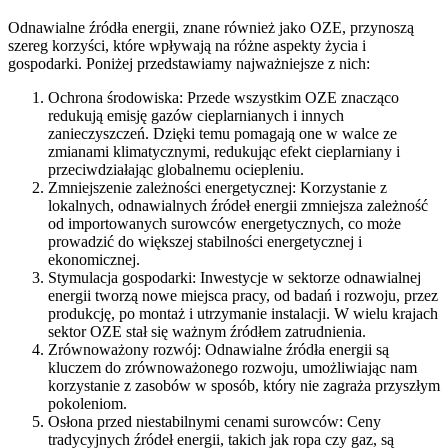
Odnawialne źródła energii, znane również jako OZE, przynoszą
szereg korzyści, które wpływają na różne aspekty życia i
gospodarki. Poniżej przedstawiamy najważniejsze z nich:
Ochrona środowiska: Przede wszystkim OZE znacząco
redukują emisję gazów cieplarnianych i innych
zanieczyszczeń. Dzięki temu pomagają one w walce ze
zmianami klimatycznymi, redukując efekt cieplarniany i
przeciwdziałając globalnemu ociepleniu.
Zmniejszenie zależności energetycznej: Korzystanie z
lokalnych, odnawialnych źródeł energii zmniejsza zależność
od importowanych surowców energetycznych, co może
prowadzić do większej stabilności energetycznej i
ekonomicznej.
Stymulacja gospodarki: Inwestycje w sektorze odnawialnej
energii tworzą nowe miejsca pracy, od badań i rozwoju, przez
produkcję, po montaż i utrzymanie instalacji. W wielu krajach
sektor OZE stał się ważnym źródłem zatrudnienia.
Zrównoważony rozwój: Odnawialne źródła energii są
kluczem do zrównoważonego rozwoju, umożliwiając nam
korzystanie z zasobów w sposób, który nie zagraża przyszłym
pokoleniom.
Osłona przed niestabilnymi cenami surowców: Ceny
tradycyjnych źródeł energii, takich jak ropa czy gaz, są