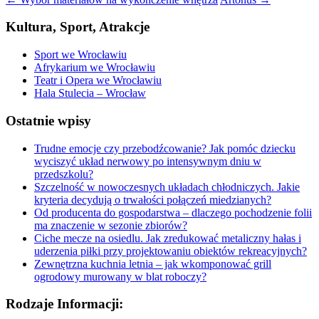
Kultura, Sport, Atrakcje
Sport we Wrocławiu
Afrykarium we Wrocławiu
Teatr i Opera we Wrocławiu
Hala Stulecia – Wrocław
Ostatnie wpisy
Trudne emocje czy przebodźcowanie? Jak pomóc dziecku
wyciszyć układ nerwowy po intensywnym dniu w
przedszkolu?
Szczelność w nowoczesnych układach chłodniczych. Jakie
kryteria decydują o trwałości połączeń miedzianych?
Od producenta do gospodarstwa – dlaczego pochodzenie folii
ma znaczenie w sezonie zbiorów?
Ciche mecze na osiedlu. Jak zredukować metaliczny hałas i
uderzenia piłki przy projektowaniu obiektów rekreacyjnych?
Zewnętrzna kuchnia letnia – jak wkomponować grill
ogrodowy murowany w blat roboczy?
Rodzaje Informacji: