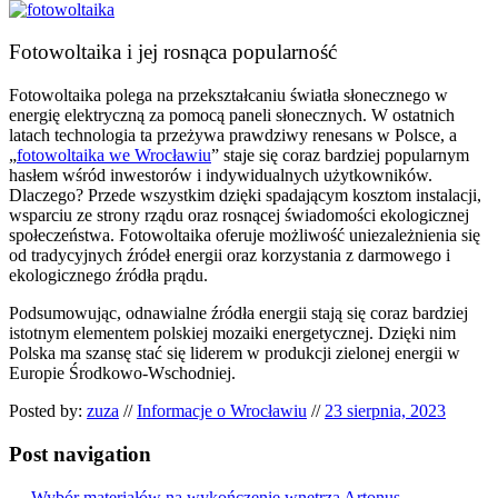
Fotowoltaika i jej rosnąca popularność
Fotowoltaika polega na przekształcaniu światła słonecznego w
energię elektryczną za pomocą paneli słonecznych. W ostatnich
latach technologia ta przeżywa prawdziwy renesans w Polsce, a
„
fotowoltaika we Wrocławiu
” staje się coraz bardziej popularnym
hasłem wśród inwestorów i indywidualnych użytkowników.
Dlaczego? Przede wszystkim dzięki spadającym kosztom instalacji,
wsparciu ze strony rządu oraz rosnącej świadomości ekologicznej
społeczeństwa. Fotowoltaika oferuje możliwość uniezależnienia się
od tradycyjnych źródeł energii oraz korzystania z darmowego i
ekologicznego źródła prądu.
Podsumowując, odnawialne źródła energii stają się coraz bardziej
istotnym elementem polskiej mozaiki energetycznej. Dzięki nim
Polska ma szansę stać się liderem w produkcji zielonej energii w
Europie Środkowo-Wschodniej.
Posted by:
zuza
//
Informacje o Wrocławiu
//
23 sierpnia, 2023
Post navigation
←
Wybór materiałów na wykończenie wnętrza
Artonus
→