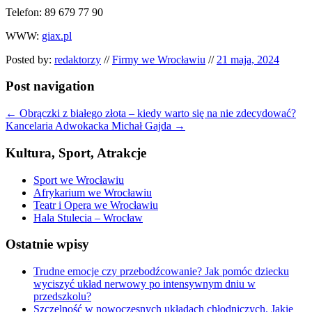
Telefon: 89 679 77 90
WWW:
giax.pl
Posted by:
redaktorzy
//
Firmy we Wrocławiu
//
21 maja, 2024
Post navigation
←
Obrączki z białego złota – kiedy warto się na nie zdecydować?
Kancelaria Adwokacka Michał Gajda
→
Kultura, Sport, Atrakcje
Sport we Wrocławiu
Afrykarium we Wrocławiu
Teatr i Opera we Wrocławiu
Hala Stulecia – Wrocław
Ostatnie wpisy
Trudne emocje czy przebodźcowanie? Jak pomóc dziecku
wyciszyć układ nerwowy po intensywnym dniu w
przedszkolu?
Szczelność w nowoczesnych układach chłodniczych. Jakie