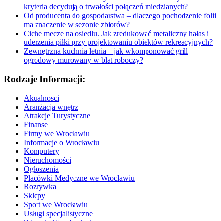
kryteria decydują o trwałości połączeń miedzianych?
Od producenta do gospodarstwa – dlaczego pochodzenie folii
ma znaczenie w sezonie zbiorów?
Ciche mecze na osiedlu. Jak zredukować metaliczny hałas i
uderzenia piłki przy projektowaniu obiektów rekreacyjnych?
Zewnętrzna kuchnia letnia – jak wkomponować grill
ogrodowy murowany w blat roboczy?
Rodzaje Informacji:
Akualnosci
Aranżacja wnętrz
Atrakcje Turystyczne
Finanse
Firmy we Wrocławiu
Informacje o Wrocławiu
Komputery
Nieruchomości
Ogłoszenia
Placówki Medyczne we Wrocławiu
Rozrywka
Sklepy
Sport we Wrocławiu
Usługi specjalistyczne