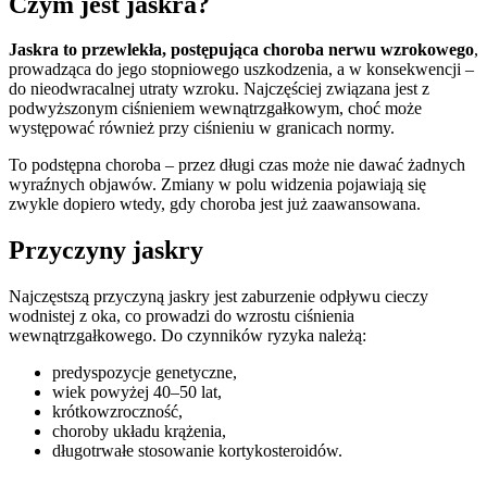
Czym jest jaskra?
Jaskra to przewlekła, postępująca choroba nerwu wzrokowego
,
prowadząca do jego stopniowego uszkodzenia, a w konsekwencji –
do nieodwracalnej utraty wzroku. Najczęściej związana jest z
podwyższonym ciśnieniem wewnątrzgałkowym, choć może
występować również przy ciśnieniu w granicach normy.
To podstępna choroba – przez długi czas może nie dawać żadnych
wyraźnych objawów. Zmiany w polu widzenia pojawiają się
zwykle dopiero wtedy, gdy choroba jest już zaawansowana.
Przyczyny jaskry
Najczęstszą przyczyną jaskry jest zaburzenie odpływu cieczy
wodnistej z oka, co prowadzi do wzrostu ciśnienia
wewnątrzgałkowego. Do czynników ryzyka należą:
predyspozycje genetyczne,
wiek powyżej 40–50 lat,
krótkowzroczność,
choroby układu krążenia,
długotrwałe stosowanie kortykosteroidów.