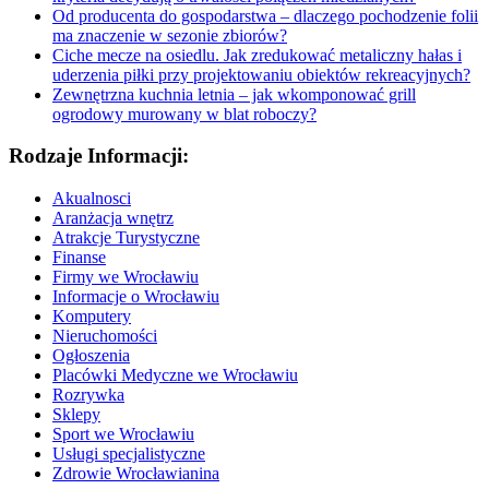
Od producenta do gospodarstwa – dlaczego pochodzenie folii
ma znaczenie w sezonie zbiorów?
Ciche mecze na osiedlu. Jak zredukować metaliczny hałas i
uderzenia piłki przy projektowaniu obiektów rekreacyjnych?
Zewnętrzna kuchnia letnia – jak wkomponować grill
ogrodowy murowany w blat roboczy?
Rodzaje Informacji:
Akualnosci
Aranżacja wnętrz
Atrakcje Turystyczne
Finanse
Firmy we Wrocławiu
Informacje o Wrocławiu
Komputery
Nieruchomości
Ogłoszenia
Placówki Medyczne we Wrocławiu
Rozrywka
Sklepy
Sport we Wrocławiu
Usługi specjalistyczne
Zdrowie Wrocławianina