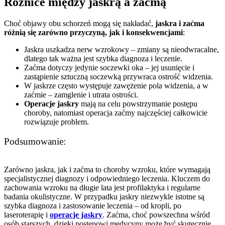
Różnice między jaskrą a zaćmą
Choć objawy obu schorzeń mogą się nakładać,
jaskra i zaćma
różnią się zarówno przyczyną, jak i konsekwencjami
:
Jaskra uszkadza nerw wzrokowy – zmiany są nieodwracalne,
dlatego tak ważna jest szybka diagnoza i leczenie.
Zaćma dotyczy jedynie soczewki oka – jej usunięcie i
zastąpienie sztuczną soczewką przywraca ostrość widzenia.
W jaskrze często występuje zawężenie pola widzenia, a w
zaćmie – zamglenie i utrata ostrości.
Operacje jaskry
mają na celu powstrzymanie postępu
choroby, natomiast operacja zaćmy najczęściej całkowicie
rozwiązuje problem.
Podsumowanie:
Zarówno jaskra, jak i zaćma to choroby wzroku, które wymagają
specjalistycznej diagnozy i odpowiedniego leczenia. Kluczem do
zachowania wzroku na długie lata jest profilaktyka i regularne
badania okulistyczne. W przypadku jaskry niezwykle istotne są
szybka diagnoza i zastosowanie leczenia – od kropli, po
laseroterapię i
operacje jaskry
. Zaćma, choć powszechna wśród
osób starszych, dzięki postępowi medycyny może być skutecznie