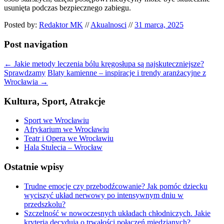
usunięta podczas bezpiecznego zabiegu.
Posted by:
Redaktor MK
//
Akualnosci
//
31 marca, 2025
Post navigation
←
Jakie metody leczenia bólu kręgosłupa są najskuteczniejsze?
Sprawdzamy
Blaty kamienne – inspiracje i trendy aranżacyjne z
Wrocławia
→
Kultura, Sport, Atrakcje
Sport we Wrocławiu
Afrykarium we Wrocławiu
Teatr i Opera we Wrocławiu
Hala Stulecia – Wrocław
Ostatnie wpisy
Trudne emocje czy przebodźcowanie? Jak pomóc dziecku
wyciszyć układ nerwowy po intensywnym dniu w
przedszkolu?
Szczelność w nowoczesnych układach chłodniczych. Jakie
kryteria decydują o trwałości połączeń miedzianych?