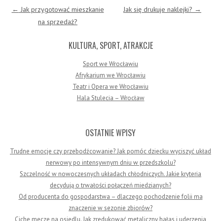
Post navigation
←
Jak przygotować mieszkanie
Jak się drukuje naklejki?
→
na sprzedaż?
KULTURA, SPORT, ATRAKCJE
Sport we Wrocławiu
Afrykarium we Wrocławiu
Teatr i Opera we Wrocławiu
Hala Stulecia – Wrocław
OSTATNIE WPISY
Trudne emocje czy przebodźcowanie? Jak pomóc dziecku wyciszyć układ
nerwowy po intensywnym dniu w przedszkolu?
Szczelność w nowoczesnych układach chłodniczych. Jakie kryteria
decydują o trwałości połączeń miedzianych?
Od producenta do gospodarstwa – dlaczego pochodzenie folii ma
znaczenie w sezonie zbiorów?
Ciche mecze na osiedlu. Jak zredukować metaliczny hałas i uderzenia