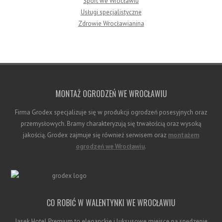
Sport we Wrocławiu
Usługi specjalistyczne
Zdrowie Wrocławianina
MONTAŻ OGRODZEŃ WE WROCŁAWIU
Firma Grodex specjalizuje się w produkcji ogrodzeń posesyjnych oraz
przemysłowych. Bramy charakteryzują się trwałością oraz wysoką
jakością. Grodex zajmuje się również serwisem oraz
montażem
ogrodzeń we Wrocławiu
.
CO ROBIĆ W WALENTYNKI WE WROCŁAWIU
Jasek Hotel Premium to eleganckie i luksusowe miejsce na spędzenie