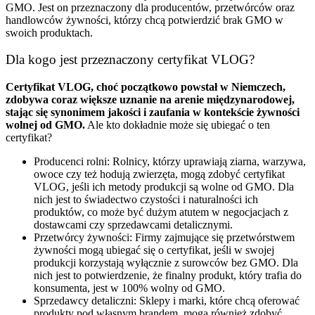
GMO. Jest on przeznaczony dla producentów, przetwórców oraz
handlowców żywności, którzy chcą potwierdzić brak GMO w
swoich produktach.
Dla kogo jest przeznaczony certyfikat VLOG?
Certyfikat VLOG, choć początkowo powstał w Niemczech,
zdobywa coraz większe uznanie na arenie międzynarodowej,
stając się synonimem jakości i zaufania w kontekście żywności
wolnej od GMO.
Ale kto dokładnie może się ubiegać o ten
certyfikat?
Producenci rolni: Rolnicy, którzy uprawiają ziarna, warzywa,
owoce czy też hodują zwierzęta, mogą zdobyć certyfikat
VLOG, jeśli ich metody produkcji są wolne od GMO. Dla
nich jest to świadectwo czystości i naturalności ich
produktów, co może być dużym atutem w negocjacjach z
dostawcami czy sprzedawcami detalicznymi.
Przetwórcy żywności: Firmy zajmujące się przetwórstwem
żywności mogą ubiegać się o certyfikat, jeśli w swojej
produkcji korzystają wyłącznie z surowców bez GMO. Dla
nich jest to potwierdzenie, że finalny produkt, który trafia do
konsumenta, jest w 100% wolny od GMO.
Sprzedawcy detaliczni: Sklepy i marki, które chcą oferować
produkty pod własnym brandem, mogą również zdobyć