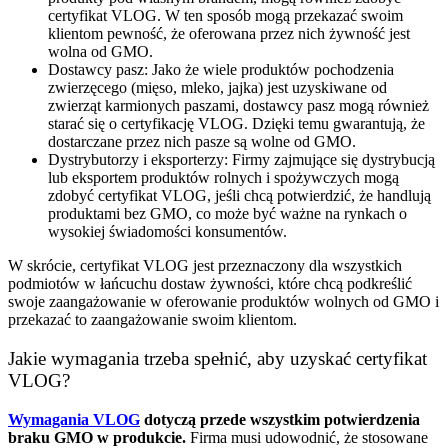
certyfikat VLOG. W ten sposób mogą przekazać swoim
klientom pewność, że oferowana przez nich żywność jest
wolna od GMO.
Dostawcy pasz: Jako że wiele produktów pochodzenia
zwierzęcego (mięso, mleko, jajka) jest uzyskiwane od
zwierząt karmionych paszami, dostawcy pasz mogą również
starać się o certyfikację VLOG. Dzięki temu gwarantują, że
dostarczane przez nich pasze są wolne od GMO.
Dystrybutorzy i eksporterzy: Firmy zajmujące się dystrybucją
lub eksportem produktów rolnych i spożywczych mogą
zdobyć certyfikat VLOG, jeśli chcą potwierdzić, że handlują
produktami bez GMO, co może być ważne na rynkach o
wysokiej świadomości konsumentów.
W skrócie, certyfikat VLOG jest przeznaczony dla wszystkich
podmiotów w łańcuchu dostaw żywności, które chcą podkreślić
swoje zaangażowanie w oferowanie produktów wolnych od GMO i
przekazać to zaangażowanie swoim klientom.
Jakie wymagania trzeba spełnić, aby uzyskać certyfikat
VLOG?
Wymagania VLOG
dotyczą przede wszystkim potwierdzenia
braku GMO w produkcie.
Firma musi udowodnić, że stosowane