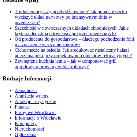
Trudne emocje czy przebodźcowanie? Jak pomóc dziecku
wyciszyć układ nerwowy po intensywnym dniu w
przedszkolu?
Szczelność w nowoczesnych układach chłodniczych. Jakie
kryteria decydują o trwałości połączeń miedzianych?
Od producenta do gospodarstwa – dlaczego pochodzenie folii
ma znaczenie w sezonie zbiorów?
Ciche mecze na osiedlu. Jak zredukować metaliczny hałas i
uderzenia piłki przy projektowaniu obiektów rekreacyjnych?
Zewnętrzna kuchnia letnia – jak wkomponować grill
ogrodowy murowany w blat roboczy?
Rodzaje Informacji:
Akualnosci
Aranżacja wnętrz
Atrakcje Turystyczne
Finanse
Firmy we Wrocławiu
Informacje o Wrocławiu
Komputery
Nieruchomości
Ogłoszenia