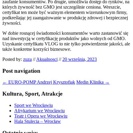
zaufanie konsumentów. Po drugie, umożliwia dostęp do rynków, na
których żywność bez GMO jest szczególnie ceniona. Wreszcie,
certyfikat ten może być ważnym elementem wizerunkowym firmy,
podkreślając jej zaangażowanie w produkcję zdrowej i bezpiecznej
żywności.
W dobie rosnącej świadomości konsumentów warto zastanowić się
nad inwestycją w certyfikację produktów jako wolnych od GMO.
Uzyskanie certyfikatu VLOG to nie tylko potwierdzenie jakości, ale
także konkretne korzyści biznesowe.
Posted by:
zuza
//
Akualnosci
//
20 września, 2023
Post navigation
←
EURO-POMP Andrzej Krysztofiak
Medin Klinika
→
Kultura, Sport, Atrakcje
Sport we Wrocławiu
Afrykarium we Wrocławiu
Teatr i Opera we Wrocławiu
Hala Stulecia – Wrocław
Ostatnie wpisy