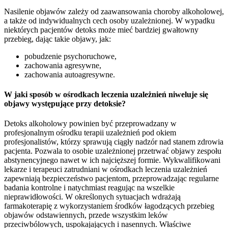
Nasilenie objawów zależy od zaawansowania choroby alkoholowej,
a także od indywidualnych cech osoby uzależnionej. W wypadku
niektórych pacjentów detoks może mieć bardziej gwałtowny
przebieg, dając takie objawy, jak:
pobudzenie psychoruchowe,
zachowania agresywne,
zachowania autoagresywne.
W jaki sposób w ośrodkach leczenia uzależnień niweluje się
objawy występujące przy detoksie?
Detoks alkoholowy powinien być przeprowadzany w
profesjonalnym ośrodku terapii uzależnień pod okiem
profesjonalistów, którzy sprawują ciągły nadzór nad stanem zdrowia
pacjenta. Pozwala to osobie uzależnionej przetrwać objawy zespołu
abstynencyjnego nawet w ich najcięższej formie. Wykwalifikowani
lekarze i terapeuci zatrudniani w ośrodkach leczenia uzależnień
zapewniają bezpieczeństwo pacjentom, przeprowadzając regularne
badania kontrolne i natychmiast reagując na wszelkie
nieprawidłowości. W określonych sytuacjach wdrażają
farmakoterapię z wykorzystaniem środków łagodzących przebieg
objawów odstawiennych, przede wszystkim leków
przeciwbólowych, uspokajających i nasennych. Właściwe