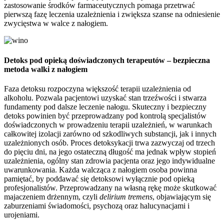
zastosowanie środków farmaceutycznych pomaga przetrwać
pierwszą fazę leczenia uzależnienia i zwiększa szanse na odniesienie
zwycięstwa w walce z nałogiem.
Detoks pod opieką doświadczonych terapeutów – bezpieczna
metoda walki z nałogiem
Faza detoksu rozpoczyna większość terapii uzależnienia od
alkoholu. Pozwala pacjentowi uzyskać stan trzeźwości i stwarza
fundamenty pod dalsze leczenie nałogu. Skuteczny i bezpieczny
detoks powinien być przeprowadzany pod kontrolą specjalistów
doświadczonych w prowadzeniu terapii uzależnień, w warunkach
całkowitej izolacji zarówno od szkodliwych substancji, jak i innych
uzależnionych osób. Proces detoksykacji trwa zazwyczaj od trzech
do pięciu dni, na jego ostateczną długość ma jednak wpływ stopień
uzależnienia, ogólny stan zdrowia pacjenta oraz jego indywidualne
uwarunkowania. Każda walcząca z nałogiem osoba powinna
pamiętać, by poddawać się detoksowi wyłącznie pod opieką
profesjonalistów. Przeprowadzany na własną rękę może skutkować
majaczeniem drżennym, czyli
delirium tremens
, objawiającym się
zaburzeniami świadomości, psychozą oraz halucynacjami i
urojeniami.