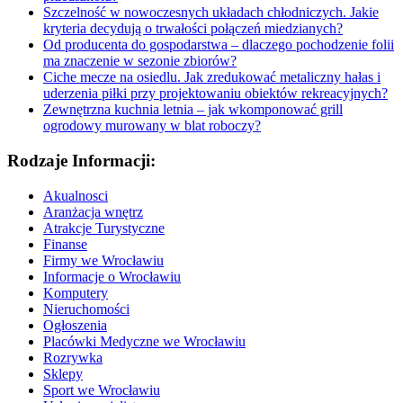
Szczelność w nowoczesnych układach chłodniczych. Jakie
kryteria decydują o trwałości połączeń miedzianych?
Od producenta do gospodarstwa – dlaczego pochodzenie folii
ma znaczenie w sezonie zbiorów?
Ciche mecze na osiedlu. Jak zredukować metaliczny hałas i
uderzenia piłki przy projektowaniu obiektów rekreacyjnych?
Zewnętrzna kuchnia letnia – jak wkomponować grill
ogrodowy murowany w blat roboczy?
Rodzaje Informacji:
Akualnosci
Aranżacja wnętrz
Atrakcje Turystyczne
Finanse
Firmy we Wrocławiu
Informacje o Wrocławiu
Komputery
Nieruchomości
Ogłoszenia
Placówki Medyczne we Wrocławiu
Rozrywka
Sklepy
Sport we Wrocławiu