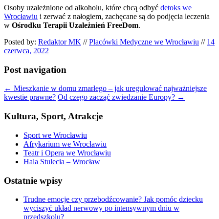
Osoby uzależnione od alkoholu, które chcą odbyć
detoks we
Wrocławiu
i zerwać z nałogiem, zachęcane są do podjęcia leczenia
w
Ośrodku Terapii Uzależnień FreeDom
.
Posted by:
Redaktor MK
//
Placówki Medyczne we Wrocławiu
//
14
czerwca, 2022
Post navigation
←
Mieszkanie w domu zmarłego – jak uregulować najważniejsze
kwestie prawne?
Od czego zacząć zwiedzanie Europy?
→
Kultura, Sport, Atrakcje
Sport we Wrocławiu
Afrykarium we Wrocławiu
Teatr i Opera we Wrocławiu
Hala Stulecia – Wrocław
Ostatnie wpisy
Trudne emocje czy przebodźcowanie? Jak pomóc dziecku
wyciszyć układ nerwowy po intensywnym dniu w
przedszkolu?