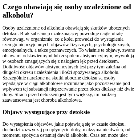
Czego obawiają się osoby uzależnione od
alkoholu?
Osoby uzależnione od alkoholu obawiają się skutków ubocznych
detoksu. Brak substancji uzależniającej powoduje nagłą utratę
równowagi w organizmie, co z kolei prowadzi do wystąpienia
szeregu nieprzyjemnych objawów fizycznych, psychologicznych,
emocjonalnych, a także poznawczych. To właśnie te objawy, zwane
objawami odstawiennymi lub zespołem abstynencyjnym, wywołują
w osobach zmagających się z nałogiem lęk przed detoksem.
Dotkliwość objawów abstynencyjnych jest przy tym zależna od
długości okresu uzależnienia i ilości spożywanego alkoholu.
Szczególnie narażone na skutki uboczne detoksu są osoby
wpadające w ciągi alkoholowe rozumiane jako pozostawanie pod
wpływem tej substancji nieprzerwanie przez okres dłuższy niż dwie
doby. Strach przed detoksem jest tym większy, im bardziej
zaawansowana jest choroba alkoholowa.
Objawy występujące przy detoksie
Do wystąpienia objawów, jakie pojawiają się w czasie detoksu,
dochodzi zazwyczaj po upłynięciu doby, maksymalnie dwóch, od
momentu spożycia ostatniej dawki alkoholu. Czas ten może ulec