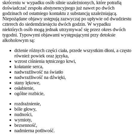
skróceniu w wypadku osób silnie uzależnionych, które potrafią
doświadczać zespołu abstynencyjnego już nawet po dwóch
godzinach od ostatniego kontaktu z substancją uzależniającą.
Niepożądane objawy ustępują zazwyczaj po upływie od dwudziestu
czterech do siedemdziesięciu dwóch godzin. W wypadku
niektórych osób mogą jednak utrzymywać się przez okres dwóch
tygodni. Typowymi objawami występującymi przy detoksie
alkoholowym są:
drżenie różnych części ciała, przede wszystkim dłoni, a często
również powiek oraz języka,
wzrost ciśnienia tętniczego krwi,
kołatanie serca,
nadwrażliwość na światło
nadwrażliwość na dźwięki,
stany lękowe,
osłabienie,
ogólne rozbicie,
rozdrażnienie,
bóle głowy,
nudności,
wymioty,
bezsenność,
nadmierna potliwość.