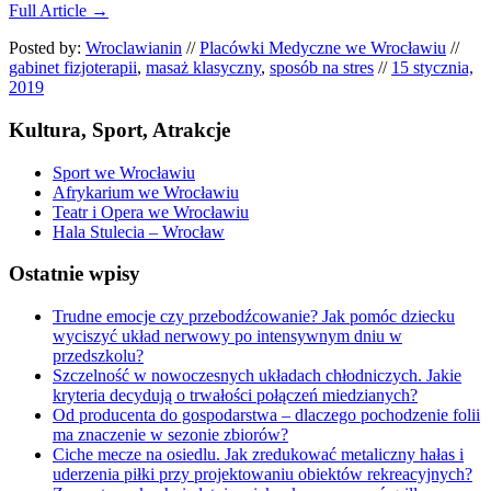
Full Article →
Posted by:
Wroclawianin
//
Placówki Medyczne we Wrocławiu
//
gabinet fizjoterapii
,
masaż klasyczny
,
sposób na stres
//
15 stycznia,
2019
Kultura, Sport, Atrakcje
Sport we Wrocławiu
Afrykarium we Wrocławiu
Teatr i Opera we Wrocławiu
Hala Stulecia – Wrocław
Ostatnie wpisy
Trudne emocje czy przebodźcowanie? Jak pomóc dziecku
wyciszyć układ nerwowy po intensywnym dniu w
przedszkolu?
Szczelność w nowoczesnych układach chłodniczych. Jakie
kryteria decydują o trwałości połączeń miedzianych?
Od producenta do gospodarstwa – dlaczego pochodzenie folii
ma znaczenie w sezonie zbiorów?
Ciche mecze na osiedlu. Jak zredukować metaliczny hałas i
uderzenia piłki przy projektowaniu obiektów rekreacyjnych?