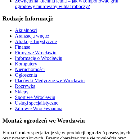
Zewnętrzna kuchnia letnia – jak wkomponować grill
ogrodowy murowany w blat roboczy?
Rodzaje Informacji:
Akualnosci
Aranżacja wnętrz
Atrakcje Turystyczne
Finanse
Firmy we Wrocławiu
Informacje o Wrocławiu
Komputery
Nieruchomości
Ogłoszenia
Placówki Medyczne we Wrocławiu
Rozrywka
Sklepy
Sport we Wrocławiu
Usługi specjalistyczne
Zdrowie Wrocławianina
Montaż ogrodzeń we Wrocławiu
Firma Grodex specjalizuje się w produkcji ogrodzeń posesyjnych
oraz przemysłowych. Bramy charakteryzują się trwałością oraz