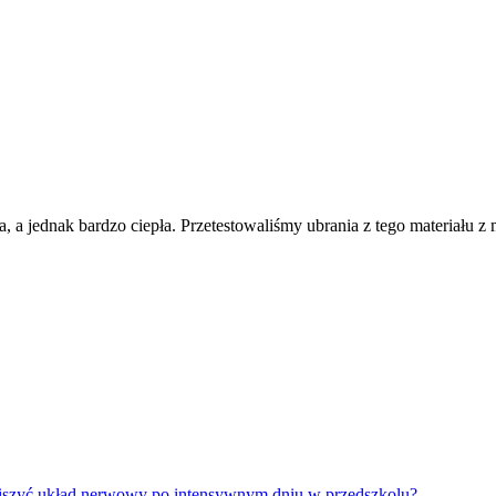
ka, a jednak bardzo ciepła. Przetestowaliśmy ubrania z tego materiału 
iszyć układ nerwowy po intensywnym dniu w przedszkolu?