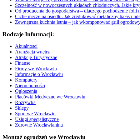
Szczelność w nowoczesnych układach chłodniczych. Jakie kryt
Od producenta do gospodarstwa – dlaczego pochodzenie folii 
Ciche mecze na osiedlu. Jak zredukować metaliczny hałas i ud
Zewnętrzna kuchnia letnia – jak wkomponować grill ogrodow
Rodzaje Informacji:
Akualnosci
Aranżacja wnętrz
Atrakcje Turystyczne
Finanse
Firmy we Wrocławiu
Informacje o Wrocławiu
Komputery
Nieruchomości
Ogłoszenia
Placówki Medyczne we Wrocławiu
Rozrywka
Sklepy
Sport we Wrocławiu
Usługi specjalistyczne
Zdrowie Wrocławianina
Montaż ogrodzeń we Wrocławiu