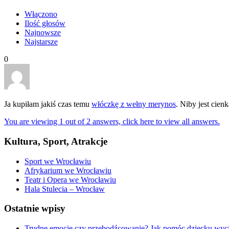
Włączono
Ilość głosów
Najnowsze
Najstarsze
0
Ja kupiłam jakiś czas temu
włóczkę z wełny merynos
. Niby jest cien
You are viewing 1 out of 2 answers, click here to view all answers.
Kultura, Sport, Atrakcje
Sport we Wrocławiu
Afrykarium we Wrocławiu
Teatr i Opera we Wrocławiu
Hala Stulecia – Wrocław
Ostatnie wpisy
Trudne emocje czy przebodźcowanie? Jak pomóc dziecku wyc