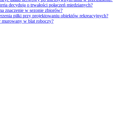
eria decydują o trwałości połączeń miedzianych?
ma znaczenie w sezonie zbiorów?
erzenia piłki przy projektowaniu obiektów rekreacyjnych?
y murowany w blat roboczy?