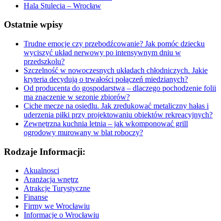
Hala Stulecia – Wrocław
Ostatnie wpisy
Trudne emocje czy przebodźcowanie? Jak pomóc dziecku
wyciszyć układ nerwowy po intensywnym dniu w
przedszkolu?
Szczelność w nowoczesnych układach chłodniczych. Jakie
kryteria decydują o trwałości połączeń miedzianych?
Od producenta do gospodarstwa – dlaczego pochodzenie folii
ma znaczenie w sezonie zbiorów?
Ciche mecze na osiedlu. Jak zredukować metaliczny hałas i
uderzenia piłki przy projektowaniu obiektów rekreacyjnych?
Zewnętrzna kuchnia letnia – jak wkomponować grill
ogrodowy murowany w blat roboczy?
Rodzaje Informacji:
Akualnosci
Aranżacja wnętrz
Atrakcje Turystyczne
Finanse
Firmy we Wrocławiu
Informacje o Wrocławiu