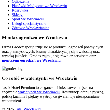
Ogłoszenia
Placówki Medyczne we Wrocławiu
Rozrywka
Sklepy
Sport we Wrocławiu
Usługi specjalistyczne
Zdrowie Wrocławianina
Montaż ogrodzeń we Wrocławiu
Firma Grodex specjalizuje się w produkcji ogrodzeń posesyjnych
oraz przemysłowych. Bramy charakteryzują się trwałością oraz
wysoką jakością. Grodex zajmuje się również serwisem oraz
montażem ogrodzeń we Wrocławiu
.
Co robić w walentynki we Wrocławiu
Jasek Hotel Premium to eleganckie i luksusowe miejsce na
spędzenie
walentynek we Wrocławiu
. Restauracja oferuje pyszną,
polską kuchnie i piękny wystrój, co gwarantuje niezapomniane
wspomnienia.
© 2026
Tutaj.Wroclaw.pl