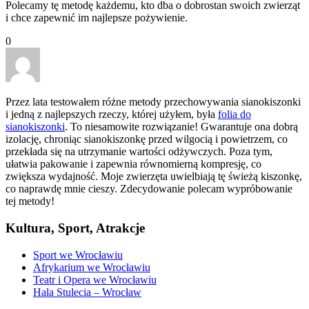
Polecamy tę metodę każdemu, kto dba o dobrostan swoich zwierząt
i chce zapewnić im najlepsze pożywienie.
0
Przez lata testowałem różne metody przechowywania sianokiszonki
i jedną z najlepszych rzeczy, której użyłem, była
folia do
sianokiszonki
. To niesamowite rozwiązanie! Gwarantuje ona dobrą
izolację, chroniąc sianokiszonkę przed wilgocią i powietrzem, co
przekłada się na utrzymanie wartości odżywczych. Poza tym,
ułatwia pakowanie i zapewnia równomierną kompresję, co
zwiększa wydajność. Moje zwierzęta uwielbiają tę świeżą kiszonkę,
co naprawdę mnie cieszy. Zdecydowanie polecam wypróbowanie
tej metody!
Kultura, Sport, Atrakcje
Sport we Wrocławiu
Afrykarium we Wrocławiu
Teatr i Opera we Wrocławiu
Hala Stulecia – Wrocław