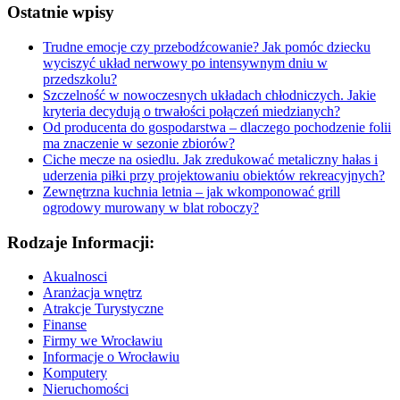
Ostatnie wpisy
Trudne emocje czy przebodźcowanie? Jak pomóc dziecku
wyciszyć układ nerwowy po intensywnym dniu w
przedszkolu?
Szczelność w nowoczesnych układach chłodniczych. Jakie
kryteria decydują o trwałości połączeń miedzianych?
Od producenta do gospodarstwa – dlaczego pochodzenie folii
ma znaczenie w sezonie zbiorów?
Ciche mecze na osiedlu. Jak zredukować metaliczny hałas i
uderzenia piłki przy projektowaniu obiektów rekreacyjnych?
Zewnętrzna kuchnia letnia – jak wkomponować grill
ogrodowy murowany w blat roboczy?
Rodzaje Informacji:
Akualnosci
Aranżacja wnętrz
Atrakcje Turystyczne
Finanse
Firmy we Wrocławiu
Informacje o Wrocławiu
Komputery
Nieruchomości