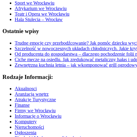
Sport we Wrocławiu
Afrykarium we Wrocławiu
Teatr i Opera we Wrocławiu
Hala Stulecia – Wrocław
Ostatnie wpisy
Trudne emocje czy przebodźcowanie? Jak pomóc dziecku wyc
Szczelność w nowoczesnych układach chłodniczych. Jakie kryt
Od producenta do gospodarstwa – dlaczego pochodzenie folii 
Ciche mecze na osiedlu. Jak zredukować metaliczny hałas i ud
Zewnętrzna kuchnia letnia – jak wkomponować grill ogrodow
Rodzaje Informacji:
Akualnosci
Aranżacja wnętrz
Atrakcje Turystyczne
Finanse
Firmy we Wrocławiu
Informacje o Wrocławiu
Komputery
Nieruchomości
Ogłoszenia