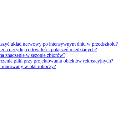
iszyć układ nerwowy po intensywnym dniu w przedszkolu?
eria decydują o trwałości połączeń miedzianych?
ma znaczenie w sezonie zbiorów?
erzenia piłki przy projektowaniu obiektów rekreacyjnych?
y murowany w blat roboczy?