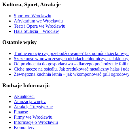
Kultura, Sport, Atrakcje
Sport we Wrocławiu
Afrykarium we Wrocławiu
Teatr i Opera we Wrocławiu
Hala Stulecia – Wrocław
Ostatnie wpisy
Trudne emocje czy przebodźcowanie? Jak pomóc dziecku wyc
Szczelność w nowoczesnych układach chłodniczych. Jakie kryt
Od producenta do gospodarstwa – dlaczego pochodzenie folii 
Ciche mecze na osiedlu. Jak zredukować metaliczny hałas i ud
Zewnętrzna kuchnia letnia – jak wkomponować grill ogrodow
Rodzaje Informacji:
Akualnosci
Aranżacja wnętrz
Atrakcje Turystyczne
Finanse
Firmy we Wrocławiu
Informacje o Wrocławiu
Komputery