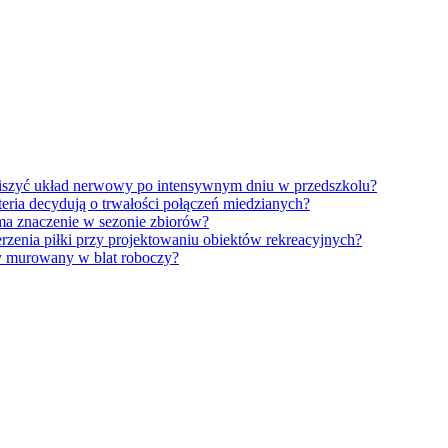
iszyć układ nerwowy po intensywnym dniu w przedszkolu?
eria decydują o trwałości połączeń miedzianych?
ma znaczenie w sezonie zbiorów?
erzenia piłki przy projektowaniu obiektów rekreacyjnych?
y murowany w blat roboczy?