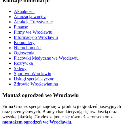
Rodzaje Informacji:
Akualnosci
Aranżacja wnętrz
Atrakcje Turystyczne
Finanse
Firmy we Wrocławiu
Informacje o Wrocławiu
Komputery
Nieruchomości
Ogłoszenia
Placówki Medyczne we Wrocławiu
Rozrywka
Sklepy
Sport we Wrocławiu
Usługi specjalistyczne
Zdrowie Wrocławianina
Montaż ogrodzeń we Wrocławiu
Firma Grodex specjalizuje się w produkcji ogrodzeń posesyjnych
oraz przemysłowych. Bramy charakteryzują się trwałością oraz
wysoką jakością. Grodex zajmuje się również serwisem oraz
montażem ogrodzeń we Wrocławiu
.