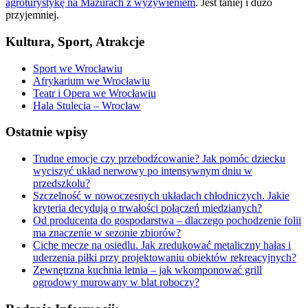
agroturystykę na Mazurach z wyżywieniem
. Jest taniej i dużo
przyjemniej.
Kultura, Sport, Atrakcje
Sport we Wrocławiu
Afrykarium we Wrocławiu
Teatr i Opera we Wrocławiu
Hala Stulecia – Wrocław
Ostatnie wpisy
Trudne emocje czy przebodźcowanie? Jak pomóc dziecku
wyciszyć układ nerwowy po intensywnym dniu w
przedszkolu?
Szczelność w nowoczesnych układach chłodniczych. Jakie
kryteria decydują o trwałości połączeń miedzianych?
Od producenta do gospodarstwa – dlaczego pochodzenie folii
ma znaczenie w sezonie zbiorów?
Ciche mecze na osiedlu. Jak zredukować metaliczny hałas i
uderzenia piłki przy projektowaniu obiektów rekreacyjnych?
Zewnętrzna kuchnia letnia – jak wkomponować grill
ogrodowy murowany w blat roboczy?