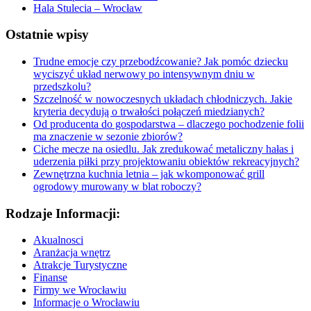
Hala Stulecia – Wrocław
Ostatnie wpisy
Trudne emocje czy przebodźcowanie? Jak pomóc dziecku
wyciszyć układ nerwowy po intensywnym dniu w
przedszkolu?
Szczelność w nowoczesnych układach chłodniczych. Jakie
kryteria decydują o trwałości połączeń miedzianych?
Od producenta do gospodarstwa – dlaczego pochodzenie folii
ma znaczenie w sezonie zbiorów?
Ciche mecze na osiedlu. Jak zredukować metaliczny hałas i
uderzenia piłki przy projektowaniu obiektów rekreacyjnych?
Zewnętrzna kuchnia letnia – jak wkomponować grill
ogrodowy murowany w blat roboczy?
Rodzaje Informacji:
Akualnosci
Aranżacja wnętrz
Atrakcje Turystyczne
Finanse
Firmy we Wrocławiu
Informacje o Wrocławiu