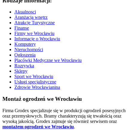
Rodzaje Informacji:
Akualnosci
Aranżacja wnętrz
Atrakcje Turystyczne
Finanse
Firmy we Wrocławiu
Informacje o Wrocławiu
Komputery
Nieruchomości
Ogłoszenia
Placówki Medyczne we Wrocławiu
Rozrywka
Sklepy
Sport we Wrocławiu
Usługi specjalistyczne
Zdrowie Wrocławianina
Montaż ogrodzeń we Wrocławiu
Firma Grodex specjalizuje się w produkcji ogrodzeń posesyjnych
oraz przemysłowych. Bramy charakteryzują się trwałością oraz
wysoką jakością. Grodex zajmuje się również serwisem oraz
montażem ogrodzeń we Wrocławiu
.