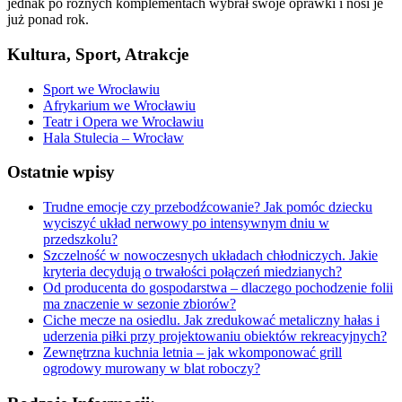
jednak po różnych komplementach wybrał swoje oprawki i nosi je
już ponad rok.
Kultura, Sport, Atrakcje
Sport we Wrocławiu
Afrykarium we Wrocławiu
Teatr i Opera we Wrocławiu
Hala Stulecia – Wrocław
Ostatnie wpisy
Trudne emocje czy przebodźcowanie? Jak pomóc dziecku
wyciszyć układ nerwowy po intensywnym dniu w
przedszkolu?
Szczelność w nowoczesnych układach chłodniczych. Jakie
kryteria decydują o trwałości połączeń miedzianych?
Od producenta do gospodarstwa – dlaczego pochodzenie folii
ma znaczenie w sezonie zbiorów?
Ciche mecze na osiedlu. Jak zredukować metaliczny hałas i
uderzenia piłki przy projektowaniu obiektów rekreacyjnych?
Zewnętrzna kuchnia letnia – jak wkomponować grill
ogrodowy murowany w blat roboczy?