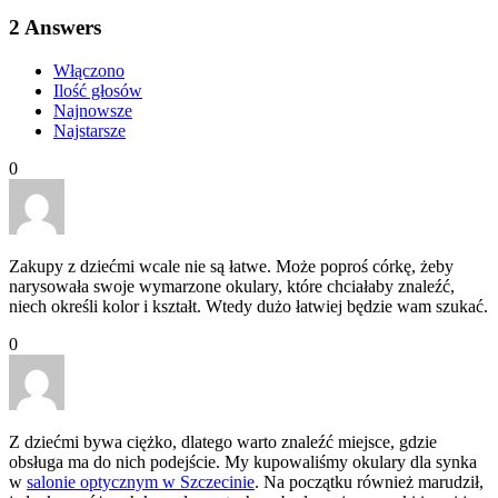
2
Answers
Włączono
Ilość głosów
Najnowsze
Najstarsze
0
Zakupy z dziećmi wcale nie są łatwe. Może poproś córkę, żeby
narysowała swoje wymarzone okulary, które chciałaby znaleźć,
niech określi kolor i kształt. Wtedy dużo łatwiej będzie wam szukać.
0
Z dziećmi bywa ciężko, dlatego warto znaleźć miejsce, gdzie
obsługa ma do nich podejście. My kupowaliśmy okulary dla synka
w
salonie optycznym w Szczecinie
. Na początku również marudził,