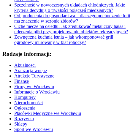
Szczelność w nowoczesnych układach chłodniczych. Jakie
kryteria decydują o trwałości połączeń miedzianych?
Od producenta do gospodarstwa – dlaczego pochodzenie folii
ma znaczenie w sezonie zbiorów?
Ciche mecze na osiedlu. Jak zredukować metaliczny hałas i
uderzenia piłki przy projektowaniu obiektów rekreacyjnych?
Zewnętrzna kuchnia letnia – jak wkomponować grill
ogrodowy murowany w blat roboczy?
Rodzaje Informacji:
Akualnosci
Aranżacja wnętrz
Atrakcje Turystyczne
Finanse
Firmy we Wrocławiu
Informacje o Wrocławiu
Komputery
Nieruchomości
Ogłoszenia
Placówki Medyczne we Wrocławiu
Rozrywka
Sklepy
Sport we Wrocławiu