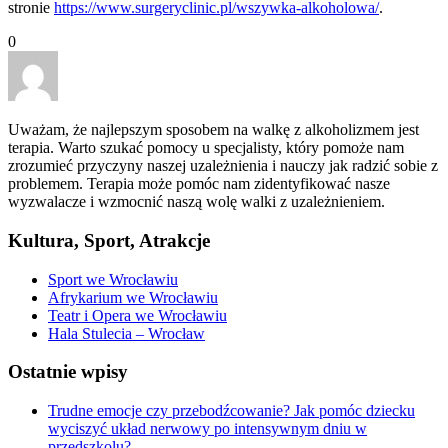
stronie
https://www.surgeryclinic.pl/wszywka-alkoholowa/
.
0
Uważam, że najlepszym sposobem na walkę z alkoholizmem jest
terapia. Warto szukać pomocy u specjalisty, który pomoże nam
zrozumieć przyczyny naszej uzależnienia i nauczy jak radzić sobie z
problemem. Terapia może pomóc nam zidentyfikować nasze
wyzwalacze i wzmocnić naszą wolę walki z uzależnieniem.
Kultura, Sport, Atrakcje
Sport we Wrocławiu
Afrykarium we Wrocławiu
Teatr i Opera we Wrocławiu
Hala Stulecia – Wrocław
Ostatnie wpisy
Trudne emocje czy przebodźcowanie? Jak pomóc dziecku
wyciszyć układ nerwowy po intensywnym dniu w
przedszkolu?