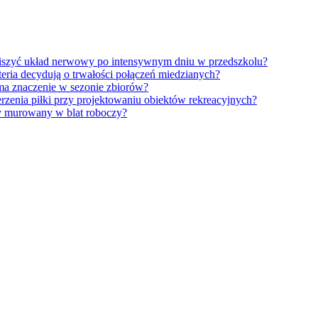
iszyć układ nerwowy po intensywnym dniu w przedszkolu?
eria decydują o trwałości połączeń miedzianych?
ma znaczenie w sezonie zbiorów?
erzenia piłki przy projektowaniu obiektów rekreacyjnych?
y murowany w blat roboczy?