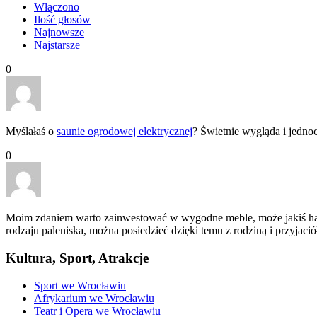
Włączono
Ilość głosów
Najnowsze
Najstarsze
0
Myślałaś o
saunie ogrodowej elektrycznej
? Świetnie wygląda i jedno
0
Moim zdaniem warto zainwestować w wygodne meble, może jakiś hama
rodzaju paleniska, można posiedzieć dzięki temu z rodziną i przyjaci
Kultura, Sport, Atrakcje
Sport we Wrocławiu
Afrykarium we Wrocławiu
Teatr i Opera we Wrocławiu