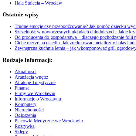
Hala Stulecia – Wrocław
Ostatnie wpisy
Trudne emocje czy przebodźcowanie? Jak pomóc dziecku wyc
Szczelność w nowoczesnych układach chłodniczych. Jakie kryt
Od producenta do gospodarstwa – dlaczego pochodzenie folii 
Ciche mecze na osiedlu. Jak zredukować metaliczny hałas i ud
Zewnętrzna kuchnia letnia – jak wkomponować grill ogrodow
Rodzaje Informacji:
Akualnosci
Aranżacja wnętrz
Atrakcje Turystyczne
Finanse
Firmy we Wrocławiu
Informacje o Wrocławiu
Komputery
Nieruchomości
Ogłoszenia
Placówki Medyczne we Wrocławiu
Rozrywka
Sklepy