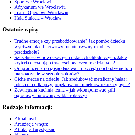
Sport we Wrocławiu
Afrykarium we Wrocławiu
Teatr i Opera we Wrocławiu
Hala Stulecia – Wrocław
Ostatnie wpisy
Trudne emocje czy przebodźcowanie? Jak pomóc dziecku
wyciszyć układ nerwowy po intensywnym dniu w
przedszkolu?
Szczelność w nowoczesnych układach chłodniczych. Jakie
kryteria decydują o trwałości połączeń miedzianych?
Od producenta do gospodarstwa – dlaczego pochodzenie folii
ma znaczenie w sezonie zbiorów?
Ciche mecze na osiedlu. Jak zredukować metaliczny hałas i
uderzenia piłki przy projektowaniu obiektów rekreacyjnych?
Zewnętrzna kuchnia letnia – jak wkomponować grill
ogrodowy murowany w blat roboczy?
Rodzaje Informacji:
Akualnosci
Aranżacja wnętrz
Atrakcje Turystyczne
Finanse