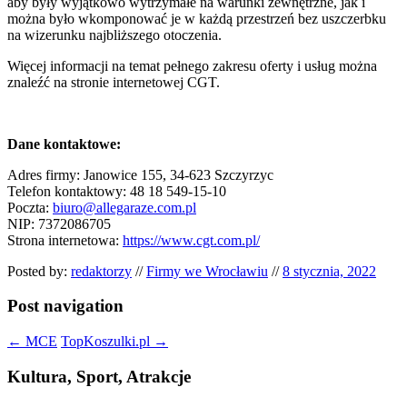
aby były wyjątkowo wytrzymałe na warunki zewnętrzne, jak i
można było wkomponować je w każdą przestrzeń bez uszczerbku
na wizerunku najbliższego otoczenia.
Więcej informacji na temat pełnego zakresu oferty i usług można
znaleźć na stronie internetowej CGT.
Dane kontaktowe:
Adres firmy: Janowice 155, 34-623 Szczyrzyc
Telefon kontaktowy: 48 18 549-15-10
Poczta:
biuro@allegaraze.com.pl
NIP: 7372086705
Strona internetowa:
https://www.cgt.com.pl/
Posted by:
redaktorzy
//
Firmy we Wrocławiu
//
8 stycznia, 2022
Post navigation
←
MCE
TopKoszulki.pl
→
Kultura, Sport, Atrakcje