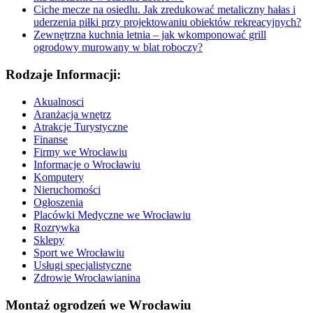
Ciche mecze na osiedlu. Jak zredukować metaliczny hałas i
uderzenia piłki przy projektowaniu obiektów rekreacyjnych?
Zewnętrzna kuchnia letnia – jak wkomponować grill
ogrodowy murowany w blat roboczy?
Rodzaje Informacji:
Akualnosci
Aranżacja wnętrz
Atrakcje Turystyczne
Finanse
Firmy we Wrocławiu
Informacje o Wrocławiu
Komputery
Nieruchomości
Ogłoszenia
Placówki Medyczne we Wrocławiu
Rozrywka
Sklepy
Sport we Wrocławiu
Usługi specjalistyczne
Zdrowie Wrocławianina
Montaż ogrodzeń we Wrocławiu