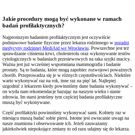
Jakie procedury mogą być wykonane w ramach
badań profilaktycznych?
Najprostszym badaniem profilaktycznym jest oczywiście
podstawowe badanie fizyczne przez lekarza rodzinnego w
poradni
medycyny rodzinnej MediAid we Wrocławiu
. Powszechne jest też
sprawdzanie ciśnienia krwi, cholesterolu oraz wykonywanie testów
cytologicznych w badaniach przesiewowych na raka szyjki macicy.
Ważna jest już wcześniej wspomniana mammografia i badanie
prostaty. Są to badania, które mogą zapobiec rozwojowi poważnych
chorób. Przeprowadza się je w różnych częstotliwościach. Niektóre
warto wykonywać raz na rok, inne raz na pięć lat. Najlepiej
uzgodnić z lekarzem kiedy powinniśmy dane badania wykonywać –
on wyda nam rekomendacje bazując na naszym wieku i stanie
zdrowia. Im starsi jesteśmy tym częściej badania profilaktyczne
muszą być wykonywane.
Część profilaktyki powinniśmy wykonywać sami. Kobiety raz w
miesiącu muszą badać sobie piersi. Istotne jest zwracanie uwagi na
nasze znamiona i obserwowanie ich. Jeżeli zauważamy
jakiekolwiek niepokojące zmiany to od razu udajmy się do lekarza.