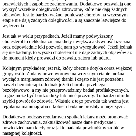
przewlekłych i zapobiec zachorowaniu. Dodatkowo pozwalają one
wykryć wszelkie dolegliwości zdrowotne, które nie dają żadnych
objawów. Jest to bardzo ważne, ponieważ choroby na wczesnym
etapie nie dają żadnych dolegliwości, a są znacznie łatwiejsze do
wyleczenia.
Jest tak w wielu przypadkach. Jeżeli mamy podwyższony
cholesterol to delikatna zmiana diety i większa aktywność fizyczna
oraz odpowiednie leki pozwolą nam go wyregulować. Jeżeli jednak
się nie badamy, to wysoki cholesterol nie daje żadnych objawów aż
do moment kiedy prowadzi do zawału, zatoru lub udaru.
Kolejnym przykładem jest rak, który obecnie dotyka coraz większej
grupy osób. Zmiany nowotworowe na wczesnym etapie można
wyciąć z marginesem zdrowej tkanki i często nie jest potrzebna
nawet chemioterapia. Jednak jeżeli choroba przebiega
bezobjawowo, a my nie przeprowadzimy badań profilaktycznych,
to guz może być bardzo duży lub mieć przeżuty. To bardzo utrudni
szybki powrót do zdrowia. Właśnie z tego powodu tak ważna jest
regularna mammografia u kobiet i badanie prostaty u mężczyzn.
Dodatkowo podczas regularnych spotkań lekarz może promować
zdrowe zachowania, zaktualizować nasze dane medyczne i
powiedzieć nam kiedy oraz jakie badania powinniśmy zrobić w
następnej kolejności.