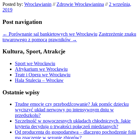
Posted by:
Wroclawianin
//
Zdrowie Wrocławianina
//
2 września,
2019
Post navigation
←
Porównanie sal bankietowych we Wrocławiu
Zastrzeżenie znaku
towarowego z pomocą prawników
→
Kultura, Sport, Atrakcje
Sport we Wrocławiu
Afrykarium we Wrocławiu
Teatr i Opera we Wrocławiu
Hala Stulecia – Wrocław
Ostatnie wpisy
Trudne emocje czy przebodźcowanie? Jak pomóc dziecku
wyciszyć układ nerwowy po intensywnym dniu w
przedszkolu?
Szczelność w nowoczesnych układach chłodniczych. Jakie
kryteria decydują o trwałości połączeń miedzianych?
Od producenta do gospodarstwa – dlaczego pochodzenie folii
ma znaczenie w sezonie zbiorów?